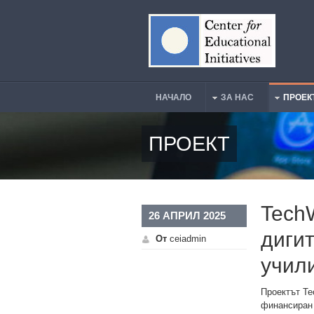
Премини към основното съдържание
НАЧАЛО
ЗА НАС
ПРОЕК
Main Menu
ПРОЕКТ
TechW
26 АПРИЛ 2025
диги
От
ceiadmin
учил
Проектът Tec
финансиран