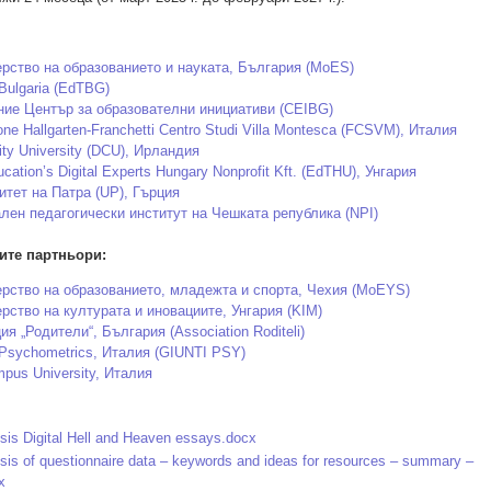
рство на образованието и науката, България (MoES)
Bulgaria (EdTBG)
ие Център за образователни инициативи (CEIBG)
ne Hallgarten-Franchetti Centro Studi Villa Montesca (FCSVM), Италия
ity University (DCU), Ирландия
ation’s Digital Experts Hungary Nonprofit Kft. (EdTHU), Унгария
итет на Патра (UP), Гърция
лен педагогически институт на Чешката република (NPI)
те партньори:
рство на образованието, младежта и спорта, Чехия (MoEYS)
рство на културата и иновациите, Унгария (KIM)
я „Родители“, България (Association Roditeli)
Psychometrics, Италия (GIUNTI PSY)
mpus University, Италия
is Digital Hell and Heaven essays.docx
is of questionnaire data – keywords and ideas for resources – summary –
x