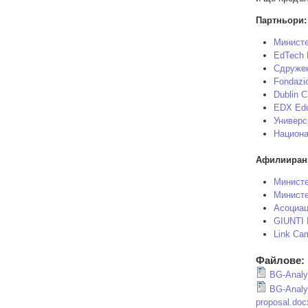
Партньори:
Министе
EdTech 
Сдружен
Fondazio
Dublin C
EDX Educ
Универс
Национа
Афилиирани
Министе
Министе
Асоциаци
GIUNTI 
Link Ca
Файлове:
BG-Analys
BG-Analys
proposal.doc