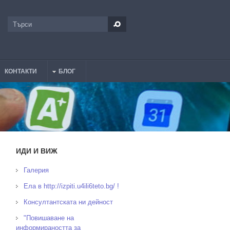
Търси
Форма за търсене
КОНТАКТИ
БЛОГ
ИДИ И ВИЖ
Галерия
Ела в http://izpiti.u4ili6teto.bg/ !
Консултантската ни дейност
"Повишаване на
информираността за