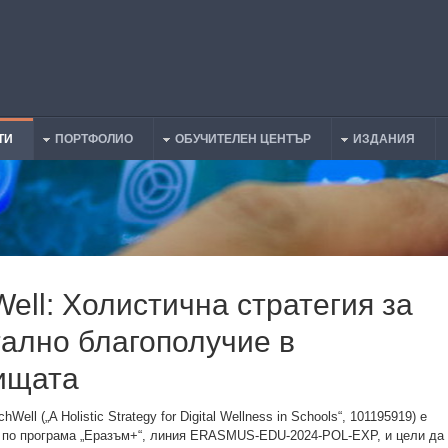
ТИ
ПОРТФОЛИО
ОБУЧИТЕЛЕН ЦЕНТЪР
ИЗДАНИЯ
ell: Холистична стратегия за
тално благополучие в
ищата
hWell („A Holistic Strategy for Digital Wellness in Schools“, 101195919) е
 по програма „Еразъм+“, линия ERASMUS-EDU-2024-POL-EXP, и цели да