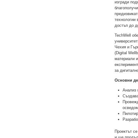
изгради под
благополучи
предизвикат
технологии 
достъп до д
TechWell об
университет
Чехия и Гър
(Digital Wel
материали и
експеримент
за дигиталн
Основни де
Анализ 
Създава
Провежд
осведом
Пилотир
Разрабо
Проектът се
и ще продълж