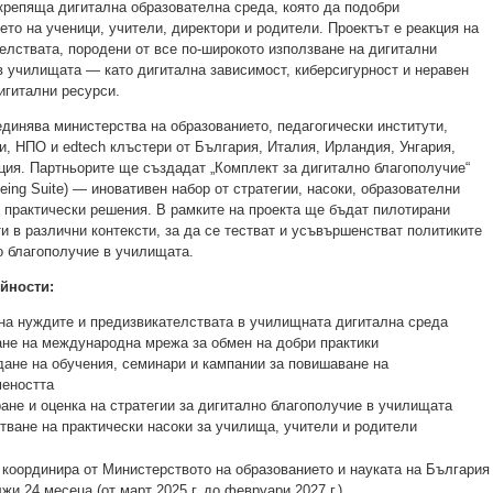
крепяща дигитална образователна среда, която да подобри
ето на ученици, учители, директори и родители. Проектът е реакция на
елствата, породени от все по-широкото използване на дигитални
в училищата — като дигитална зависимост, киберсигурност и неравен
игитални ресурси.
единява министерства на образованието, педагогически институти,
и, НПО и edtech клъстери от България, Италия, Ирландия, Унгария,
ция. Партньорите ще създадат „Комплект за дигитално благополучие“
lbeing Suite) — иновативен набор от стратегии, насоки, образователни
 практически решения. В рамките на проекта ще бъдат пилотирани
и в различни контексти, за да се тестват и усъвършенстват политиките
о благополучие в училищата.
йности:
на нуждите и предизвикателствата в училищната дигитална среда
не на международна мрежа за обмен на добри практики
ане на обучения, семинари и кампании за повишаване на
еността
ане и оценка на стратегии за дигитално благополучие в училищата
тване на практически насоки за училища, учители и родители
 координира от Министерството на образованието и науката на България
и 24 месеца (от март 2025 г. до февруари 2027 г.).