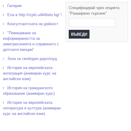
Галерия
Специфицирай чрез опцията
"Разширено търсене"
Ела в http://izpiti.u4ili6teto.bg/ !
Консултантската ни дейност
"Повишаване на
информираността за
земетресенията и справянето с
детските емоции"
Зона за свободен даунлоуд
История на европейската
интеграция (анимиран курс на
английски език)
История на гражданското
образование (анимиран курс)
История на европейската
литература и култура (анимиран
курс на английски език)