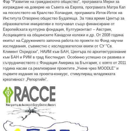
Фар "Развитие на гражданското общество", програмата Мерки за
изграждане на доверие на Съвета на Европа, програмата Матра Кап
на посолството на Кралство Холандия, програмата Изток-Изток на
Института Отворено общество Будапеща. За това време Център за
образователни инициативи е получавал също финансиране от
Европейската културна фондация, Културконтакт – Австрия,
Асоциацията на общинските Канадски колежи и др. От 2008 година
екипът на Сдружението започна работа по проекти по Фонд научни
изследвания, съвместно с изследователски екипи от СУ "Св.
Климент Охридски", НАИМ към БАН, Центъра по архитектурознание
към БАН и РИМ в град Кюстендил. Особенно успешно се развива и
сътрудничеството с Фондация Америка за България, с която от 2011
година насам са реализирани проектите „Учене чрез MOODLE” и
първите издания на проекта-конкурс, стимулиращ младежката
креативност „Репортийн”.