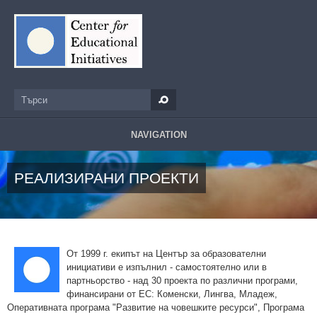
Премини към основното съдържание
Търси
Форма за търсене
NAVIGATION
РЕАЛИЗИРАНИ ПРОЕКТИ
От 1999 г. екипът на Център за образователни
инициативи е изпълнил - самостоятелно или в
партньорство - над 30 проекта по различни програми,
финансирани от ЕС: Коменски, Лингва, Младеж,
Оперативната програма "Развитие на човешките ресурси", Програма