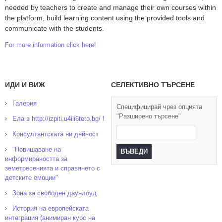
needed by teachers to create and manage their own courses within
the platform, build learning content using the provided tools and
communicate with the students.
For more information click here!
ИДИ И ВИЖ
СЕЛЕКТИВНО ТЪРСЕНЕ
Галерия
Специфицирай чрез опцията
"Разширено търсене"
Ела в http://izpiti.u4ili6teto.bg/ !
Консултантската ни дейност
"Повишаване на
информираността за
земетресенията и справянето с
детските емоции"
Зона за свободен даунлоуд
История на европейската
интеграция (анимиран курс на