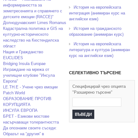
информираността за
История на европейската
земетресенията и справянето с
интеграция (анимиран курс на
детските емоции (RACCE)"
английски език)
Долнодунавският Limes Romanus
Кадастрална политика и GIS на
История на гражданското
културно-историческото
образование (анимиран курс)
наследство на Кюстендилска
История на европейската
област
литература и култура (анимиран
Нация и Гражданство
курс на английски език)
EUCLIDES
Bridging Insula Europae
Изграждане на мрежа от
СЕЛЕКТИВНО ТЪРСЕНЕ
училищни клубове "Инсула
Европа"
Специфицирай чрез опцията
LE.TH.E - Учене чрез емоции
"Разширено търсене"
Patch World
ОБРАЗОВАНИЕ ПРОТИВ
КОРУПЦИЯТА
ИНСУЛА ЕВРОПА
БРЕТ - Езикови мостове
насърчаващи толерантността
Да опознаем своите съседи:
Образът на “другия” в