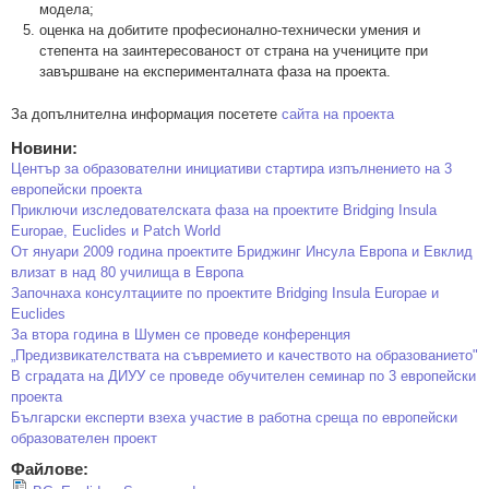
модела;
оценка на добитите професионално-технически умения и
степента на заинтересованост от страна на учениците при
завършване на експерименталната фаза на проекта.
За допълнителна информация посетете
сайта на проекта
Новини:
Център за образователни инициативи стартира изпълнението на 3
европейски проекта
Приключи изследователската фаза на проектите Bridging Insula
Europae, Euclides и Patch World
От януари 2009 година проектите Бриджинг Инсула Европа и Евклид
влизат в над 80 училища в Европа
Започнаха консултациите по проектите Bridging Insula Europae и
Euclides
За втора година в Шумен се проведе конференция
„Предизвикателствата на съвремието и качеството на образованието"
В сградата на ДИУУ се проведе обучителен семинар по 3 европейски
проекта
Български експерти взеха участие в работна среща по европейски
образователен проект
Файлове: