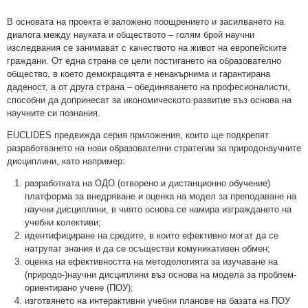
В основата на проекта е заложено поощрението и засилването на
диалога между науката и обществото – голям брой научни
изследвания се занимават с качеството на живот на европейските
граждани. От една страна се цели постигането на образователно
общество, в което демокрацията е ненакърнима и гарантирана
даденост, а от друга страна – обединяването на професионалисти,
способни да допринесат за икономическото развитие въз основа на
научните си познания.
EUCLIDES предвижда серия приложения, които ще подкрепят
разработването на нови образователни стратегии за природонаучните
дисциплини, като например:
разработката на ОДО (отворено и дистанционно обучение)
платформа за внедряване и оценка на модел за преподаване на
научни дисциплини, в чиято основа се намира изграждането на
учебни колективи;
идентифициране на средите, в които ефективно могат да се
натрупат знания и да се осъществи комуникативен обмен;
оценка на ефективността на методологията за изучаване на
(природо-)научни дисциплини въз основа на модела за проблем-
ориентирано учене (ПОУ);
изготвянето на интерактивни учебни планове на базата на ПОУ