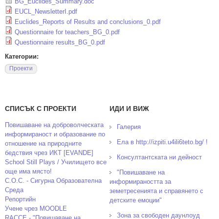
BG_Euclides_Summary.doc
EUCL_NewsletterI.pdf
Euclides_Reports of Results and conclusions_0.pdf
Questionnaire for teachers_BG_0.pdf
Questionnaire results_BG_0.pdf
Категории:
Проекти
СПИСЪК С ПРОЕКТИ
ИДИ И ВИЖ
Повишаване на доброволческата
Галерия
информираност и образование по
Ела в http://izpiti.u4ili6teto.bg/ !
отношение на природните
бедствия чрез ИКТ [EVANDE]
Консултантската ни дейност
School Still Plays / Училището все
още има място!
"Повишаване на
С.О.С. - Сигурна Образователна
информираността за
Среда
земетресенията и справянето с
Репортийн
детските емоции"
Учене чрез MOODLE
Зона за свободен даунлоуд
RACCE - "Повишаване на