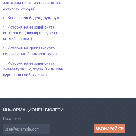
земетресенията и справянето с
детските емоции"
Зона за свободен даунлоуд
История на европейската
интеграция (анимиран курс на
английски език)
История на гражданското
образование (анимиран курс)
История на европейската
литература и култура (анимиран
курс на английски език)
ИНФОРМАЦИОНЕН БЮЛЕТИН
Предстои...