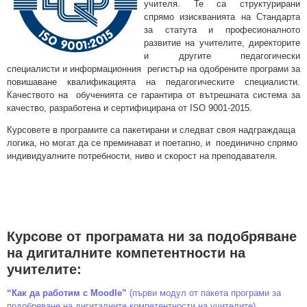
учителя. Te са структурирани
спрямо изискванията на Стандарта
за статута и професионалното
развитие на учителите, директорите
и другите педагогически
специалисти и информационния регистър на одобрените програми за
повишаване квалификацията на педагогическите специалисти.
Качеството на обученията се гарантира от вътрешната система за
качество, разработена и сертифицирана от ISO 9001-2015.
Курсовете в програмите са пакетирани и следват своя надграждаща
логика, но могат да се преминават и поетапно, и поединично спрямо
индивидуалните потребности, ниво и скорост на преподавателя.
Курсове от програмата ни за подобряване
на дигиталните компетентности на
учителите:
“Как да работим с Moodle”
(първи модул от пакета програми за
подoбряване на дигиталните компетентности на учителите)