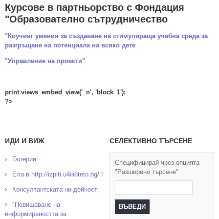
Курсове в партньорство с Фондация
"Образователно сътрудничество
"Коучинг умения за създаване на стимулираща учебна среда за
разгръщане на потенциала на всяко дете
"Управление на проекти"
print views_embed_view('_n', 'block_1');
?>
ИДИ И ВИЖ
СЕЛЕКТИВНО ТЪРСЕНЕ
Галерия
Специфицирай чрез опцията
"Разширено търсене"
Ела в http://izpiti.u4ili6teto.bg/ !
Консултантската ни дейност
"Повишаване на
информираността за