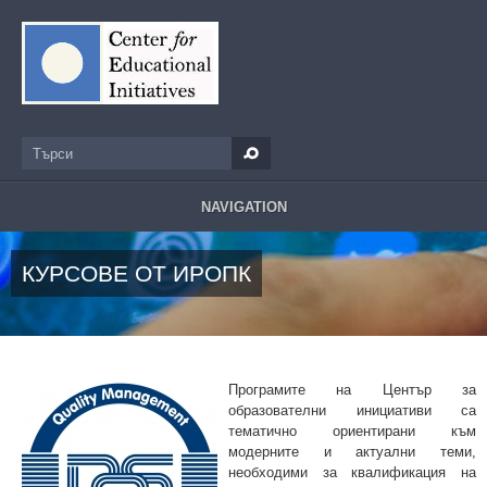
Премини към основното съдържание
Търси
Форма за търсене
NAVIGATION
КУРСОВЕ ОТ ИРОПК
Програмите на Център за
образователни инициативи са
тематично ориентирани към
модерните и актуални теми,
необходими за квалификация на