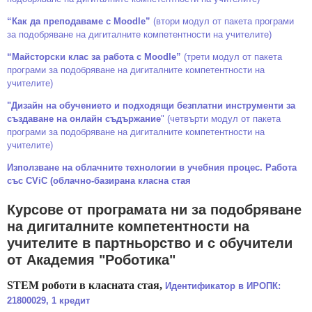
“Как да преподаваме с Moodle”
(втори модул от пакета програми
за подoбряване на дигиталните компетентности на учителите)
“Майсторски клас за работа с Moodle”
(трети модул от пакета
програми за подoбряване на дигиталните компетентности на
учителите)
"Дизайн на обучението и подходящи безплатни инструменти за
създаване на онлайн съдържание
" (четвърти модул от пакета
програми за подобряване на дигиталните компетентности на
учителите)
Използване на облачните технологии в учебния процес. Работа
със CViC (облачно-базирана класна стая
Курсове от програмата ни за подобряване
на дигиталните компетентности на
учителите в партньорство и с обучители
от Академия "Роботика"
STEM роботи в класната стая,
Идентификатор в ИРОПК:
21800029, 1 кредит