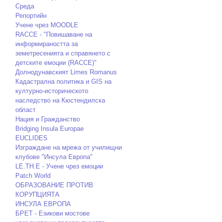
Среда
Репортийн
Учене чрез MOODLE
RACCE - "Повишаване на
информираността за
земетресенията и справянето с
детските емоции (RACCE)"
Долнодунавският Limes Romanus
Кадастрална политика и GIS на
културно-историческото
наследство на Кюстендилска
област
Нация и Гражданство
Bridging Insula Europae
EUCLIDES
Изграждане на мрежа от училищни
клубове "Инсула Европа"
LE.TH.E - Учене чрез емоции
Patch World
ОБРАЗОВАНИЕ ПРОТИВ
КОРУПЦИЯТА
ИНСУЛА ЕВРОПА
БРЕТ - Езикови мостове