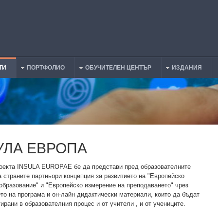
ТИ
ПОРТФОЛИО
ОБУЧИТЕЛЕН ЦЕНТЪР
ИЗДАНИЯ
УЛА ЕВРОПА
оекта INSULA EUROPAE бе да представи пред образователните
а страните партньори концепция за развитието на "Европейско
образование" и "Европейско измерение на преподаването" чрез
то на програма и он-лайн дидактически материали, които да бъдат
ирани в образователния процес и от учители , и от учениците.