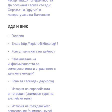
насърчаващи толерантността
Да опознаем своите съседи:
Образът на “другия” в
литературата на Балканите
ИДИ И ВИЖ
Галерия
Ела в http://izpiti.u4ili6teto.bg/ !
Консултантската ни дейност
"Повишаване на
информираността за
земетресенията и справянето с
детските емоции"
Зона за свободен даунлоуд
История на европейската
интеграция (анимиран курс на
английски език)
История на гражданското
образование (анимиран курс)