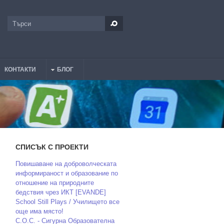
Търси
Форма за търсене
КОНТАКТИ
БЛОГ
СПИСЪК С ПРОЕКТИ
Повишаване на доброволческата
информираност и образование по
отношение на природните
бедствия чрез ИКТ [EVANDE]
School Still Plays / Училището все
още има място!
С.О.С. - Сигурна Образователна