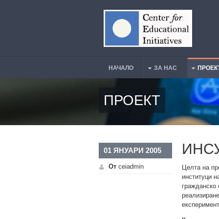
Премини към основното съдържание
НАЧАЛО
ЗА НАС
ПРОЕК
Main Menu
ПРОЕКТ
ИНС
01 ЯНУАРИ 2005
От
ceiadmin
Целта на пр
институци н
гражданско 
реализиране
експеримент