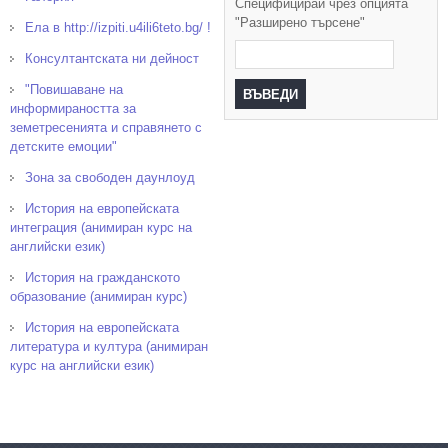
Специфицирай чрез опцията
"Разширено търсене"
Ела в http://izpiti.u4ili6teto.bg/ !
Консултантската ни дейност
"Повишаване на
информираността за
земетресенията и справянето с
детските емоции"
Зона за свободен даунлоуд
История на европейската
интеграция (анимиран курс на
английски език)
История на гражданското
образование (анимиран курс)
История на европейската
литература и култура (анимиран
курс на английски език)