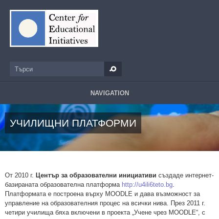
Премини към основното съдържание
Търси
Форма за търсене
NAVIGATION
УЧИЛИЩНИ ПЛАТФОРМИ
От 2010 г.
Център за образователни инициативи
създаде интернет-
базираната образователна платформа
http://u4ili6teto.bg
.
Платформата е построена върху MOODLE и дава възможност за
управление на образователния процес на всички нива. През 2011 г.
четири училища бяха включени в проекта „Учене чрез MOODLE“, с