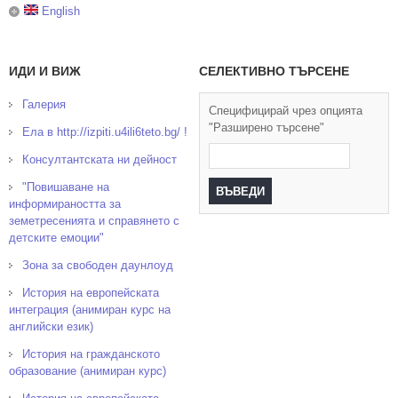
English
ИДИ И ВИЖ
СЕЛЕКТИВНО ТЪРСЕНЕ
Галерия
Специфицирай чрез опцията
"Разширено търсене"
Ела в http://izpiti.u4ili6teto.bg/ !
Консултантската ни дейност
"Повишаване на
информираността за
земетресенията и справянето с
детските емоции"
Зона за свободен даунлоуд
История на европейската
интеграция (анимиран курс на
английски език)
История на гражданското
образование (анимиран курс)