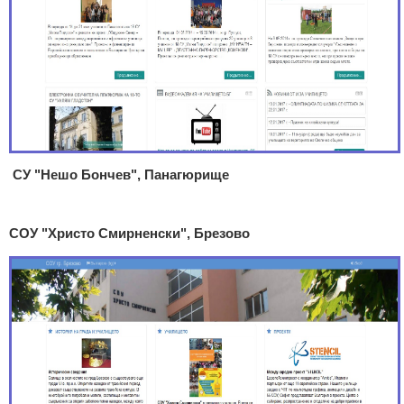
СУ "Нешо Бончев", Панагюрище
СОУ "Христо Смирненски", Брезово