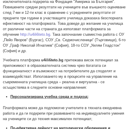
изключителната подкрепа на Фондация "Америка за България".
Повишените средни резултати на учениците във външното оценяване
след 7-ми и 12-ти клас в сравнение с усреднените резултати от
предните три години в участващите училища доказаха безспорната
ефективност на платформата. Това доведе до желание на училища
от различни части на страната да използват платформата за
обучение
http://u4ili6teto.bg
. Така започнахме съвместна работа с ОУ
„Пейо Яворов“ (Бургас), СОУ „Св. Седмочисленици“ (Търговище), 6-то
ОУ „Граф Николай Игнатиев“ (София), 18-то СОУ „Уилям Гладстон“
(София) и др.
Учебната платформа
u4ili6teto.bg
притежава висок потенциал за
приложимост в образователната система чрез богатата си
функционалност и възможност на потребителите да споделят и
взаимодействат. Използването му в процесите на управление на
съвременната училищна среда – реална и виртуална - се
осъществява в следните основни направления:
Персонализирана учебна среда и подход;
Платформата може да подпомогне учителите в тяхната ежедневна
работа и да ги подкрепи при развиването на индивидуалните умения
на учениците си до техния максимален потенциал;
По-ефективна дейност на методически обединения и