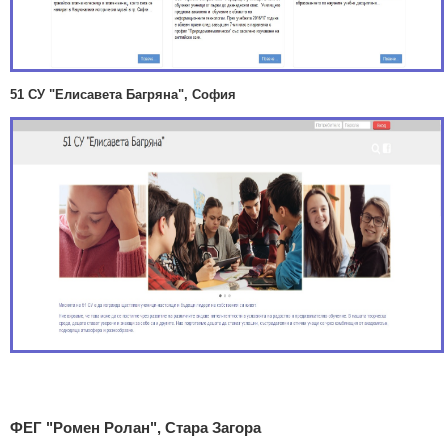
51 СУ "Елисавета Багряна", София
ФЕГ "Ромен Ролан", Стара Загора