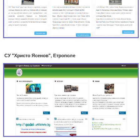
СУ "Христо Ясенов", Етрополе