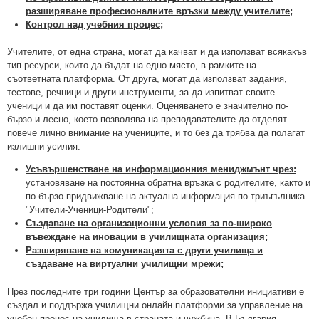
разширяване професионалните връзки между учителите;
Контрол над учебния
процес;
Учителите, от една страна, могат да качват и да използват всякакъв
тип ресурси, които да бъдат на едно място, в рамките на
съответната платформа. От друга, могат да използват задания,
тестове, речници и други инструменти, за да изпитват своите
ученици и да им поставят оценки. Оценяването е значително по-
бързо и лесно, което позволява на преподавателите да отделят
повече лично внимание на учениците, и то без да трябва да полагат
излишни усилия.
Усъвършенстване на информационния мениджмънт чрез:
установяване на постоянна обратна връзка с родителите, както и
по-бързо придвижване на актуална информация по триъгълника
"Учители-Ученици-Родители";
Създаване на организационни условия за по-широко
въвеждане на иновации в училищната организация;
Разширяване на комуникацията с други училища и
създаване на виртуални училищни мрежи;
През последните три години Център за образователни инициативи е
създал и поддържа училищни онлайн платформи за управление на
учебен процес на училища в страната и чужбина. В България