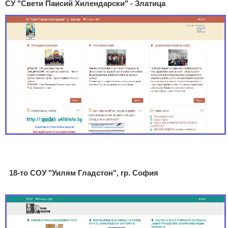
СУ "Свети Паисий Хилендарски" - Златица
18-то СОУ "Уилям Гладстон", гр. София