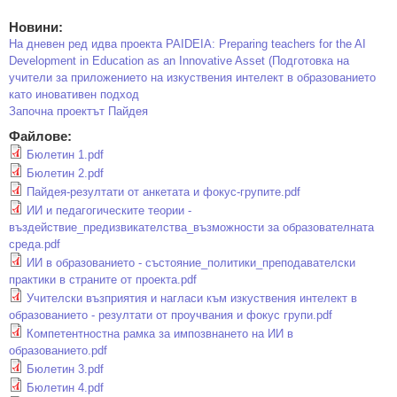
Новини:
На дневен ред идва проекта PAIDEIA: Preparing teachers for the AI
Development in Education as an Innovative Asset (Подготовка на
учители за приложението на изкуствения интелект в образованието
като иновативен подход
Започна проектът Пайдея
Файлове:
Бюлетин 1.pdf
Бюлетин 2.pdf
Пайдея-резултати от анкетата и фокус-групите.pdf
ИИ и педагогическите теории -
въздействие_предизвикателства_възможности за образователната
среда.pdf
ИИ в образованието - състояние_политики_преподавателски
практики в страните от проекта.pdf
Учителски възприятия и нагласи към изкуствения интелект в
образованието - резултати от проучвания и фокус групи.pdf
Компетентностна рамка за импозвнането на ИИ в
образованието.pdf
Бюлетин 3.pdf
Бюлетин 4.pdf