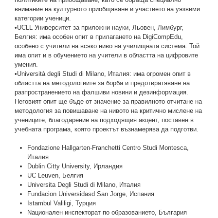
внимание на културното приобщаване и участието на уязвими
категории ученици.
•UCLL Университет за приложни науки, Льовен, Лимбург,
Белгия: има особен опит в прилагането на DigiCompEdu,
особено с учители на всяко ниво на училищната система. Той
има опит и в обучението на учители в областта на цифровите
умения.
•Università degli Studi di Milano, Италия: има огромен опит в
областта на методологиите за борба и предотвратяване на
разпространението на фалшиви новини и дезинформация.
Неговият опит ще бъде от значение за правилното отчитане на
методология за повишаване на нивото на критично мислене на
учениците, благодарение на подходящия акцент, поставен в
учебната програма, която проектът възнамерява да подготви.
Fondazione Hallgarten-Franchetti Centro Studi Montesca,
Италия
Dublin Citty University, Ирландия
UC Lеuven, Белгия
Universita Degli Studi di Milano, Италия
Fundacion Universidasd San Jorge, Испания
Istambul Valiligi, Турция
Nационален инспекторат по образованието, България