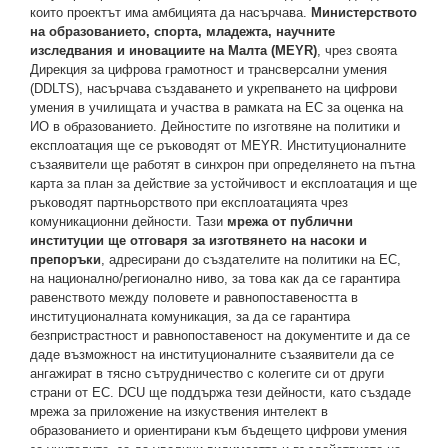
които проектът има амбицията да насърчава.
Министерството
на образованието, спорта, младежта, научните
изследвания и иновациите на Малта (MEYR)
, чрез своята
Дирекция за цифрова грамотност и трансверсални умения
(DDLTS), насърчава създаването и укрепването на цифрови
умения в училищата и участва в рамката на ЕС за оценка на
ИО в образованието. Дейностите по изготвяне на политики и
експлоатация ще се ръководят от MEYR. Институционалните
съзаявители ще работят в синхрон при определянето на пътна
карта за план за действие за устойчивост и експлоатация и ще
ръководят партньорството при експлоатацията чрез
комуникационни дейности. Тази
мрежа от публични
институции ще отговаря за изготвянето на насоки и
препоръки
, адресирани до създателите на политики на ЕС,
на национално/регионално ниво, за това как да се гарантира
равенството между половете и равнопоставеността в
институционалната комуникация, за да се гарантира
безпристрастност и равнопоставеност на документите и да се
даде възможност на институционалните съзаявители да се
ангажират в тясно сътрудничество с колегите си от други
страни от ЕС. DCU ще поддържа тези дейности, като създаде
мрежа за приложение на изкуствения интелект в
образованието и ориентирани към бъдещето цифрови умения