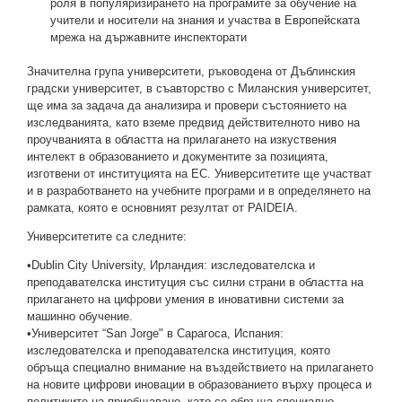
роля в популяризирането на програмите за обучение на
учители и носители на знания и участва в Европейската
мрежа на държавните инспекторати
Значителна група университети, ръководена от Дъблинския
градски университет, в съавторство с Миланския университет,
ще има за задача да анализира и провери състоянието на
изследванията, като вземе предвид действителното ниво на
проучванията в областта на прилагането на изкуствения
интелект в образованието и документите за позицията,
изготвени от институцията на ЕС. Университетите ще участват
и в разработването на учебните програми и в определянето на
рамката, която е основният резултат от PAIDEIA.
Университетите са следните:
•Dublin City University, Ирландия: изследователска и
преподавателска институция със силни страни в областта на
прилагането на цифрови умения в иновативни системи за
машинно обучение.
•Университет “San Jorge" в Сарагоса, Испания:
изследователска и преподавателска институция, която
обръща специално внимание на въздействието на прилагането
на новите цифрови иновации в образованието върху процеса и
политиките на приобщаване, като се обръща специално