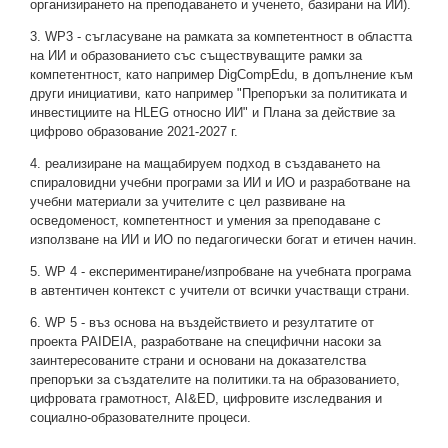
организирането на преподаването и ученето, базирани на ИИ).
3. WP3 - съгласуване на рамката за компетентност в областта
на ИИ и образованието със съществуващите рамки за
компетентност, като например DigCompEdu, в допълнение към
други инициативи, като например "Препоръки за политиката и
инвестициите на HLEG относно ИИ" и Плана за действие за
цифрово образование 2021-2027 г.
4. реализиране на мащабируем подход в създаването на
спираловидни учебни програми за ИИ и ИО и разработване на
учебни материали за учителите с цел развиване на
осведоменост, компетентност и умения за преподаване с
използване на ИИ и ИО по педагогически богат и етичен начин.
5. WP 4 - експериментиране/изпробване на учебната програма
в автентичен контекст с учители от всички участващи страни.
6. WP 5 - въз основа на въздействието и резултатите от
проекта PAIDEIA, разработване на специфични насоки за
заинтересованите страни и основани на доказателства
препоръки за създателите на политики.та на образованието,
цифровата грамотност, AI&ED, цифровите изследвания и
социално-образователните процеси.