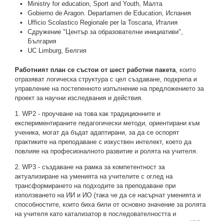
Ministry for education, Sport and Youth, Малта
Gobierno de Aragon. Departamen de Education, Испания
Ufficio Scolastico Regionale per la Toscana, Италия
Сдружение "Център за образователни инициативи",
България
UC Limburg, Белгия
Работният план се състои от шест работни пакета
, които
отразяват логическа структура с цел създаване, подкрепа и
управление на постепенното изпълнение на предложението за
проект за научни изследвания и действия.
1. WP2 - проучване на това как традиционните и
експериментираните педагогически методи, ориентирани към
ученика, могат да бъдат адаптирани, за да се оспорят
практиките на преподаване с изкуствен интелект, което да
повлияе на професионалното развитие и ролята на учителя.
2. WP3 - създаване на рамка за компетентност за
актуализиране на уменията на учителите с оглед на
трансформирането на подходите за преподаване при
използването на ИИ и ИО (така че да се насърчат уменията и
способностите, които биха били от основно значение за ролята
на учителя като катализатор в последователността и