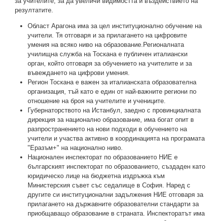
за учителите, за да увеличи видимостта и въздействието на
резултатите.
Област Арагона има за цел институционално обучение на
учители. Тя отговаря и за прилагането на цифровите
умения на всяко ниво на образование.Регионалната
училищна служба на Тоскана е публичен италиански
орган, който отговаря за обучението на учителите и за
въвеждането на цифрови умения.
Регион Тоскана е важен за италианската образователна
организация, тъй като е един от най-важните региони по
отношение на броя на учителите и учениците.
Губернаторството на Истанбул, заедно с провинциалната
дирекция за национално образование, има богат опит в
разпространението на нови подходи в обучението на
учители и участва активно в координацията на програмата
"Еразъм+" на национално ниво.
Национален инспекторат по образованието НИЕ е
българският инспекторат по образованието, създаден като
юридическо лице на бюджетна издръжка към
Министерския съвет със седалище в София. Наред с
другите си институционални задължения НИЕ отговаря за
прилагането на държавните образователни стандарти за
приобщаващо образование в страната. Инспекторатът има