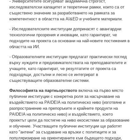
- Университетите осигуряват академична строгост,
изследователски капацитет и теоретични рамки, които са от
съществено значение за разработването на рамката за
компетентност в областта на AI&ED и учебните материали.
- Изследователските институции допринасят с авангардни
технологични прозрения и иновации, като гарантират, че
подходите на проекта са основани на най-новите постижения в
областта на ИИ.
- Образователните институции предлагат практически поглед
върху нуждите и предизвикателствата на преподавателите и
учащите, като гарантират, че резултатите от проекта са
подходящи, достъпни и лесно се интегрират в
съществуващите образователни системи.
Философията на партньорството
включа на първо място
публични институции с конкретна роля за насърчаване на
въздействието на PAIDEIA на политическо ниво (изготвяне и
разпространение на препоръките и крайните продукти на
PAIDEIA на политическо ниво) и въздействието, което
проектът цели да постигне на ниво екосистеми за образование
и обучение. Участващите публични институции ще работят
като "антени" за създаване на връзки с политиците и за
популяризиране на ориентираните към бъдещето подходи,