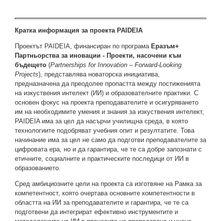
Кратка информация за проекта PAIDEIA
Проектът PAIDEIA, финансиран по програма
Еразъм+
Партньорства за иновации - Проекти, насочени към
бъдещето
(
Partnerships for Innovation – Forward-Looking
Projects
), представлява новаторска инициатива,
предназначена да преодолее пропастта между постиженията
на изкуствения интелект (ИИ) и образователните практики. С
основен фокус на проекта преподавателите и осигуряването
им на необходимите умения и знания за изкуствения интелект,
PAIDEIA има за цел да насърчи училищна среда, в която
технологиите подобряват учебния опит и резултатите. Това
начинание има за цел не само да подготви преподавателите за
цифровата ера, но и да гарантира, че те са добре запознати с
етичните, социалните и практическите последици от ИИ в
образованието.
Сред амбициозните цели на проекта са изготвяне на Рамка за
компетентност, която очертава основните компетентности в
областта на ИИ за преподавателите и гарантира, че те са
подготвени да интегрират ефективно инструментите и