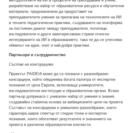
методологиите на ИИ в процесите на преподаване и учене,
разработване на набор от образователни ресурси и обучителни
материали, предназначени да предоставят на
преподавателите умения за прилагане на технологиите на ИИ
в техните педагогически практики, създаването на платформа
за постоянен диалог между преподаватели, политици,
изследователи и други заинтересовани страни относно
интегрирането на ИИ в образованието, така че да се улеснява
обменът на идеи, опит и най-добри практики.
Партньори и сътрудничество
Състав на консорциума
Проектът PAIDEIA може да се похвали с разнообразен
консорциум, който обединява богата палитра от експертни
познания от цяла Европа, включваща университети,
изследователски институции и образователни органи. Всеки
партньор допринася с уникален набор от умения и знания,
създавайки стабилна основа за амбициозните цели на проекта.
Съставът на консорциума е умишлено разнообразен, което
гарантира широк спектър от гледни точки и експертни
познания, които обогатяват резултатите и значението на
проекта в различни образователни контексти.