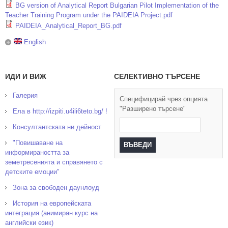
BG version of Analytical Report Bulgarian Pilot Implementation of the
Teacher Training Program under the PAIDEIA Project.pdf
PAIDEIA_Analytical_Report_BG.pdf
English
ИДИ И ВИЖ
СЕЛЕКТИВНО ТЪРСЕНЕ
Галерия
Специфицирай чрез опцията
"Разширено търсене"
Ела в http://izpiti.u4ili6teto.bg/ !
Консултантската ни дейност
"Повишаване на
информираността за
земетресенията и справянето с
детските емоции"
Зона за свободен даунлоуд
История на европейската
интеграция (анимиран курс на
английски език)