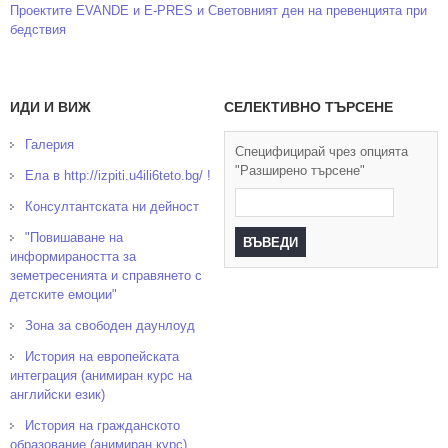
Проектите EVANDE и E-PRES и Световният ден на превенцията при
бедствия
ИДИ И ВИЖ
СЕЛЕКТИВНО ТЪРСЕНЕ
Галерия
Специфицирай чрез опцията
"Разширено търсене"
Ела в http://izpiti.u4ili6teto.bg/ !
Консултантската ни дейност
"Повишаване на
информираността за
земетресенията и справянето с
детските емоции"
Зона за свободен даунлоуд
История на европейската
интеграция (анимиран курс на
английски език)
История на гражданското
образование (анимиран курс)