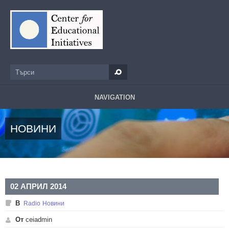
Премини към основното съдържание
Търси
Форма за търсене
NAVIGATION
НОВИНИ
02 АПРИЛ 2014
В
Radio
Новини
От
ceiadmin