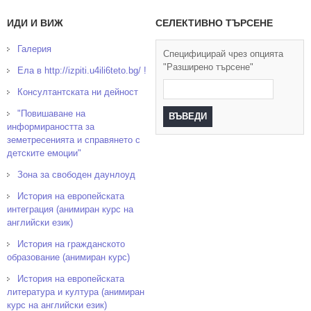
ИДИ И ВИЖ
СЕЛЕКТИВНО ТЪРСЕНЕ
Галерия
Специфицирай чрез опцията
"Разширено търсене"
Ела в http://izpiti.u4ili6teto.bg/ !
Консултантската ни дейност
"Повишаване на
информираността за
земетресенията и справянето с
детските емоции"
Зона за свободен даунлоуд
История на европейската
интеграция (анимиран курс на
английски език)
История на гражданското
образование (анимиран курс)
История на европейската
литература и култура (анимиран
курс на английски език)