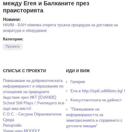
между Егея и Балканите през
праисторията
Новини:
НАИМ - БАН обявява открита тръжна процедура за доставка на
апаратура и оборудване.
Категории:
Проекти
СПИСЪК С ПРОЕКТИ
ИДИ И ВИЖ
Повишаване на доброволческата
Галерия
информираност и образование по
Ела в http://izpiti.u4ili6teto.bg/ !
отношение на природните
бедствия чрез ИКТ [EVANDE]
Консултантската ни дейност
School Still Plays / Училището все
още има място!
"Повишаване на
С.О.С. - Сигурна Образователна
информираността за
Среда
земетресенията и справянето с
Репортийн
детските емоции"
Учене чрез MOODLE