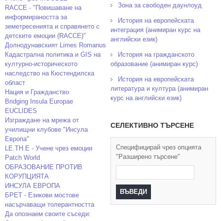
Зона за свободен даунлоуд
RACCE - "Повишаване на
информираността за
История на европейската
земетресенията и справянето с
интеграция (анимиран курс на
детските емоции (RACCE)"
английски език)
Долнодунавският Limes Romanus
Кадастрална политика и GIS на
История на гражданското
културно-историческото
образование (анимиран курс)
наследство на Кюстендилска
История на европейската
област
литература и култура (анимиран
Нация и Гражданство
курс на английски език)
Bridging Insula Europae
EUCLIDES
Изграждане на мрежа от
СЕЛЕКТИВНО ТЪРСЕНЕ
училищни клубове "Инсула
Европа"
Специфицирай чрез опцията
LE.TH.E - Учене чрез емоции
"Разширено търсене"
Patch World
ОБРАЗОВАНИЕ ПРОТИВ
КОРУПЦИЯТА
ИНСУЛА ЕВРОПА
БРЕТ - Езикови мостове
насърчаващи толерантността
Да опознаем своите съседи: