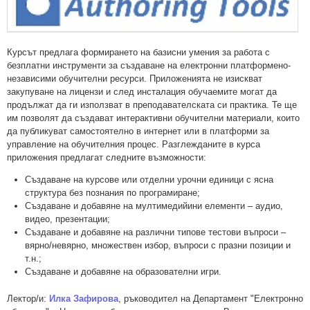
Курсът предлага формирането на базисни умения за работа с
безплатни инструменти за създаване на електронни платформено-
независими обучителни ресурси. Приложенията не изискват
закупуване на лицензи и след инсталация обучаемите могат да
продължат да ги използват в преподавателската си практика. Те ще
им позволят да създават интерактивни обучителни материали, които
да публикуват самостоятелно в интернет или в платформи за
управление на обучителния процес. Разглежданите в курса
приложения предлагат следните възможности:
Създаване на курсове или отделни урочни единици с ясна
структура без познания по програмиране;
Създаване и добавяне на мултимедийини елементи – аудио,
видео, презентации;
Създаване и добавяне на различни типове тестови въпроси –
вярно/невярно, множествен избор, въпроси с празни позиции и
т.н.;
Създаване и добавяне на образователни игри.
Лектор/и:
Илка Зафирова
, ръководител на Департамент "Електронно