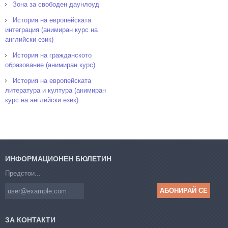
Зона за свободен даунлоуд
История на европейската
интеграция (анимиран курс на
английски език)
История на гражданското
образование (анимиран курс)
История на европейската
литература и култура (анимиран
курс на английски език)
ИНФОРМАЦИОНЕН БЮЛЕТИН
Предстои...
ЗА КОНТАКТИ