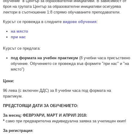
обучение" в Център за образователни инициативи. В зависимост от
броя на групата Център за образователни инициативи осигурява
лектори в съотношение 1:8 спрямо обучаваните преподаватели.
Курсът се провежда в следните
видове обучения
:
на място
при нас
Kурсът се предлага:
под формата на учебен практикум
(8 учебни часа присъствено
обучение. Обучението се провежда във формите "при нас" и "на
място")
Цени:
96 лева (с включен ДДС) за 8 учебни часа под формата на
практикум.
ПРЕДСТОЯЩИ ДАТИ ЗА ОБУЧЕНИЕТО:
За месец: ФЕВРУАРИ, МАРТ И АПРИЛ 2018:
*
само при предварителна индивидуална заявка за училищен екип!
За регистрация
: