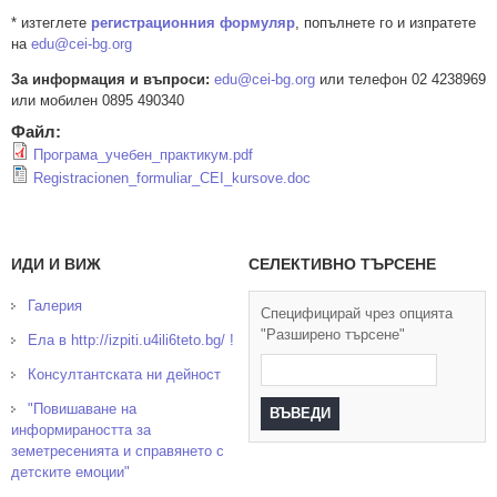
* изтеглете
регистрационния формуляр
, попълнете го и изпратете
на
edu@cei-bg.org
За информация и въпроси:
edu@cei-bg.org
или телефон 02 4238969
или мобилен 0895 490340
Файл:
Програма_учебен_практикум.pdf
Registracionen_formuliar_CEI_kursove.doc
ИДИ И ВИЖ
СЕЛЕКТИВНО ТЪРСЕНЕ
Галерия
Специфицирай чрез опцията
"Разширено търсене"
Ела в http://izpiti.u4ili6teto.bg/ !
Консултантската ни дейност
"Повишаване на
информираността за
земетресенията и справянето с
детските емоции"