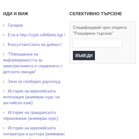
ИДИ И ВИЖ
СЕЛЕКТИВНО ТЪРСЕНЕ
Галерия
Специфицирай чрез опцията
"Разширено търсене"
Ела в http://izpiti.u4ili6teto.bg/ !
Консултантската ни дейност
"Повишаване на
информираността за
земетресенията и справянето с
детските емоции"
Зона за свободен даунлоуд
История на европейската
интеграция (анимиран курс на
английски език)
История на гражданското
образование (анимиран курс)
История на европейската
литература и култура (анимиран