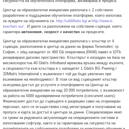
сигурността на обучителната платформа, ангажирана в процеса.
Център за образователни инициативи разполага с 2 собствено
разработени и поддържани обучителни платформи, които използва
за нуждите на обученията си:
http://u4ili6teto.bg/
и
http://www.e-
teachers.eu/
. И двете са разположени на собствени сървъри, което
гарантира
автономия
,
скорост
и
качество
на процесите.
Център за образователни инициативи разполага с клъстер от 4
сървъра, разположени в център за данни на фирма Телепойнт, гр.
София, с общ капацитет от 400 Gb оперативна (RAM) памет и 10Tb
резервирано дисково пространство. Клъстерът е изграден на база на
високоскоростна 40 Gbit/s Infiniband мрежова връзка между възлите,
а свързаността към клъстера е с капацитет 1 Gbit/s BG Peering /
32Mbit/s International с възможност той да бъде увеличен при
възникване на необходимост. В този си вид сървърният клъстер
осигурява достъп до услугите и платформите на Център за
образователни инициативи на над 20 000 потребители, с възможност
за работа на 5000 едновременни потребителя (concurrent users).
Физическият достъп до сървърите е разрешен само на оторизиран
персонал, като се осъществява след регистрация и получаване на
пропуск и карта за достъп в центъра за данни. Специализиран екип
се грижи за редовната актуализация на операционните системи и
използвания софтуер, както и за гарантиране на сигурността на
потребителите на софтуерните платформи за електронно обучение и