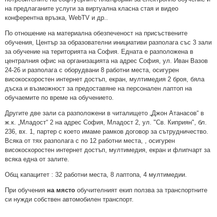
на предлаганите услуги за виртуална класна стая и видео
конферентна връзка, WebTV и др..
По отношение на материална обезпеченост на присъствените
обучения, Център за образователни инициативи разполага със 3 зали
за обучение на територията на София. Едната е разположена в
централния офис на организацията на адрес София, ул. Иван Вазов
24-26 и разполага с оборудвани 8 работни места, осигурен
високоскоростен интернет достъп, екран, мултимедия 2 броя, бяла
дъска и възможност за предоставяне на персонален лаптоп на
обучаемите по време на обучението.
Другите две зали са разположени в читалището „Джон Атанасов“ в
ж.к. „Младост“ 2 на адрес София, Младост 2, ул. "Св. Киприян", бл.
236, вх. 1, партер с което имаме рамков договор за сътрудничество.
Всяка от тях разполага с по 12 работни места, , осигурен
високоскоростен интернет достъп, мултимедия, екран и флипчарт за
всяка една от залите.
Общ капацитет : 32 работни места, 8 лаптопа, 4 мултимедии.
При обучения
на място
обучителният екип ползва за транспортните
си нужди собствен автомобилен транспорт.