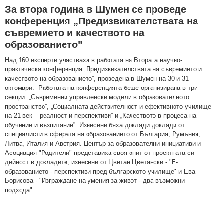
За втора година в Шумен се проведе
конференция „Предизвикателствата на
съвремието и качеството на
образованието"
Над 160 експерти участваха в работата на Втората научно-
практическа конференция „Предизвикателствата на съвремието и
качеството на образованието”, проведена в Шумен на 30 и 31
октомври. Работата на конференцията беше организирана в три
секции: „Съвременни управленски модели в образователното
пространство”, „Социалната действителност и ефективното училище
на 21 век – реалност и перспективи” и „Качеството в процеса на
обучение и възпитание”. Изнесени бяха доклади доклади от
специалисти в сферата на образованието от България, Румъния,
Литва, Италия и Австрия. Център за образователни инициативи и
Асоциация "Родители" представиха своя опит от проектната си
дейност в докладите, изнесени от Цветан Цветански - "Е-
образованието - перспективи пред българското училище" и Ева
Борисова - "Изграждане на умения за живот - два възможни
подхода".