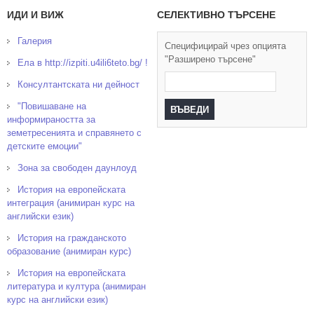
ИДИ И ВИЖ
СЕЛЕКТИВНО ТЪРСЕНЕ
Галерия
Специфицирай чрез опцията
"Разширено търсене"
Ела в http://izpiti.u4ili6teto.bg/ !
Консултантската ни дейност
"Повишаване на
информираността за
земетресенията и справянето с
детските емоции"
Зона за свободен даунлоуд
История на европейската
интеграция (анимиран курс на
английски език)
История на гражданското
образование (анимиран курс)
История на европейската
литература и култура (анимиран
курс на английски език)