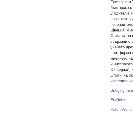
Comenius и T
българска с
„Родители” 
проектите у
неправителс
Швеция, Фин
Фокусът на 
свързани с 
ученето чре
платформа з
мнението на
и интервюта
Охридски”, 
Столична об
изследвания
Bridging Ins
Euclides
Patch World