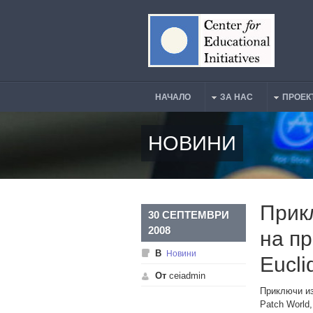
Премини към основното съдържание
НАЧАЛО
ЗА НАС
ПРОЕК
Main Menu
НОВИНИ
Прик
30 СЕПТЕМВРИ
2008
на пр
В
Новини
Eucli
От
ceiadmin
Приключи из
Patch World,