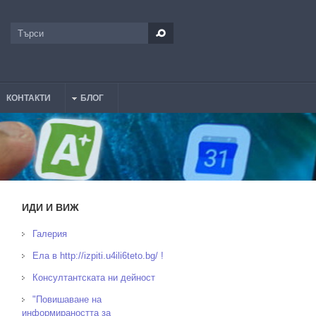
Търси
Форма за търсене
КОНТАКТИ
БЛОГ
ИДИ И ВИЖ
Галерия
Ела в http://izpiti.u4ili6teto.bg/ !
Консултантската ни дейност
"Повишаване на
информираността за