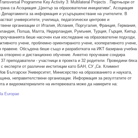
ransversal Programme Key Activity 3: Multilateral Projects . Партньори от
трана са Асоциация „Център за образователни инициативи”, Асоциация
и Департамента за информация и усърършенстване на учителите. В
частват университети, училища, педагогически центрове и
твени организации от Италия, Испания, Поргугалия, Франция, Германия,
ландия, Полша, Малта, Нидерландия, Румъния, Турция, Гърция, Кипър.
проучванията беше насочен към изследване на образователни подходи,
активното учене, проблемно ориентираното учене, кооперативното учене,
з правене. Обсъдена беше също и разработката на ИКТ базирана учебна
а отворено и дистанционно обучение. Анкетно проучване сондира
 37 преподаватели - участници в проекта и 32 родители. Проведини бяха
 с експерти от различни инститиции като БАН, СУ „Св. Климент
Нов Български Университет, Минисерство на образованието и науката,
щина, неправителствени организации. Информация за резултатите от
та и видеоматериалите на интервювата може да намерите на:
ula Europae