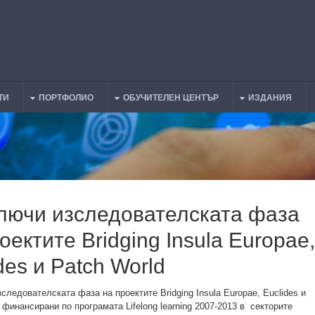
ТИ
ПОРТФОЛИО
ОБУЧИТЕЛЕН ЦЕНТЪР
ИЗДАНИЯ
лючи изследователската фаза
оектите Bridging Insula Europae,
des и Patch World
следователската фаза на проектите Bridging Insula Europae, Euclides и
 финансирани по програмата Lifelong learning 2007-2013 в секторите