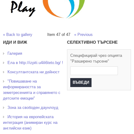
« Back to gallery
Item 47 of 47
« Previous
ИДИ И ВИЖ
СЕЛЕКТИВНО ТЪРСЕНЕ
Галерия
Специфицирай чрез опцията
"Разширено търсене"
Ела в http://izpiti.u4ili6teto.bg/ !
Консултантската ни дейност
"Повишаване на
информираността за
земетресенията и справянето с
детските емоции"
Зона за свободен даунлоуд
История на европейската
интеграция (анимиран курс на
английски език)