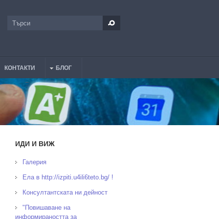
Търси
Форма за търсене
КОНТАКТИ
БЛОГ
ИДИ И ВИЖ
Галерия
Ела в http://izpiti.u4ili6teto.bg/ !
Консултантската ни дейност
"Повишаване на
информираността за