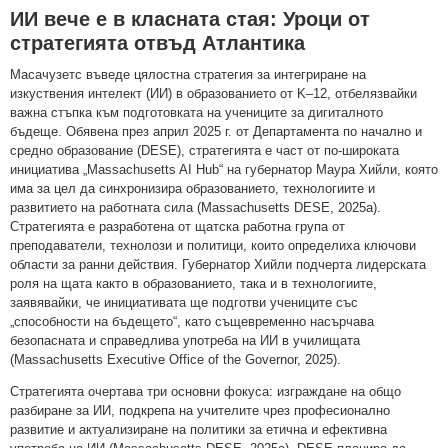
ИИ вече е в класната стая: Уроци от
стратегията отвъд Атлантика
Масачузетс въведе цялостна стратегия за интегриране на
изкуствения интелект (ИИ) в образованието от K–12, отбелязвайки
важна стъпка към подготовката на учениците за дигиталното
бъдеще. Обявена през април 2025 г. от Департамента по начално и
средно образование (DESE), стратегията е част от по-широката
инициатива „Massachusetts AI Hub“ на губернатор Маура Хийли, която
има за цел да синхронизира образованието, технологиите и
развитието на работната сила (Massachusetts DESE, 2025a).
Стратегията е разработена от щатска работна група от
преподаватели, технолози и политици, които определиха ключови
области за ранни действия. Губернатор Хийли подчерта лидерската
роля на щата както в образованието, така и в технологиите,
заявявайки, че инициативата ще подготви учениците със
„способности на бъдещето“, като същевременно насърчава
безопасната и справедлива употреба на ИИ в училищата
(Massachusetts Executive Office of the Governor, 2025).
Стратегията очертава три основни фокуса: изграждане на общо
разбиране за ИИ, подкрепа на учителите чрез професионално
развитие и актуализиране на политики за етична и ефективна