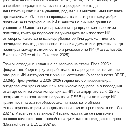
употреба на ИИ (Massachusetts DESE, 2025a). DESE планира да
разработи подходящи за възрастта ресурси, които да
демистифицират ИИ за ученици, родители и учители. Инициативата
ще включва и обучение на преподаватели с акцент върху добри
практики за интегриране на ИИ и защита на личните данни на
учениците. Освен това департаментът ще предоставя насоки за
политики, които да подпомогнат училищата да използват ИИ
отговорно. Както заявява вицегубернатор Ким Дрискол, целта е
преподавателите да разполагат с необходимите инструменти, за да
навигират между възможностите и рисковете на ИИ (Massachusetts
Executive Office of the Governor, 2025).
Този многогодишен план ще се развива на етапи. През 2025 г.
фокусът ще бъде върху разработването на ресурси, включително
одобрени ИИ инструменти и учебни материали (Massachusetts DESE,
2025b). През учебната 2025–2026 година ще се приоритизира
внедряването чрез обучения и техническа подкрепа, а в последния
етап ще се интегрират концепции за ИИ в стандартите за K–12 и в
програмите за подготовка на учители. DESE цели да въведе ИИ
грамотност на всички образователни нива, като обнови
съществуващите рамки за дигитална и компютърна грамотност. До
2027 г. Масачузетс планира ИИ грамотността да се превърне в
основна компетентност, подобно на дигиталното гражданство днес
(Massachusetts DESE, 2024a).