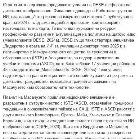
Стратегията надгражда предишните усилия на DESE в сферата на
дигиталното образование. Финалният доклад на Работната група за
ИИ, озаглавен „Интегриране на изкуствения интелект“, публикуван в
края на 2024 г., съдържа подробни препоръки, които оформят
настоящата пътна карта. Те включват куриране на ресурси,
професионално развитие и актуализация на политики на щатско ниво
(Massachusetts DESE, 2024a). DESE също така стартира инициатива
„Лидерство в ерата на ИИ“ за училищни директори през 2025 г. в
партньорство с Международното общество за технологии в
образованието (ISTE) и Асоциацията за надзор и развитие на
учебните програми (ASCD), като бяха избрани 17 училищни района от
48 кандидатствали (Massachusetts DESE, 2025c). Тези усилия
надграждат по-ранни инициативи като онлайн курсове и програми за
дигитално гражданство, показвайки трайния ангажимент на
Масачузетс към образователните технологии.
Планът на Масачузетс привлича национално внимание и е
разработен в сътрудничество с ISTE+ASCD, отразявайки по-широки
тенденции в образователния пейзаж на САЩ. ISTE и ASCD работят с
други щати като Калифорния, Орегон, Мейн, Кънектикът и Северна
Каролина, които също изследват или прилагат свои стратегии за ИИ
в образованието (CRPE, 2023). Щати като Вирджиния и Мериленд
вече са издали изпълнителни заповеди или закони за разширяване
на обучението по ИИ и компютърни науки. Масачузетс е разглеждан