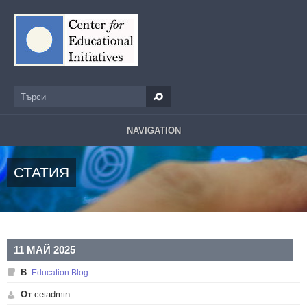
Премини към основното съдържание
Търси
Форма за търсене
NAVIGATION
СТАТИЯ
11 МАЙ 2025
В
Education Blog
От
ceiadmin