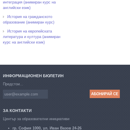
интеграция (анимиран курс на
английски език)
История на гражданското
образование (анимиран курс)
История на европейската
литература и култура (анимиран
курс на английски език)
ИНФОРМАЦИОНЕН БЮЛЕТИН
Предстои...
ЗА КОНТАКТИ
Център за образователни инициативи
гр. София 1000, ул. Иван Вазов 24-26