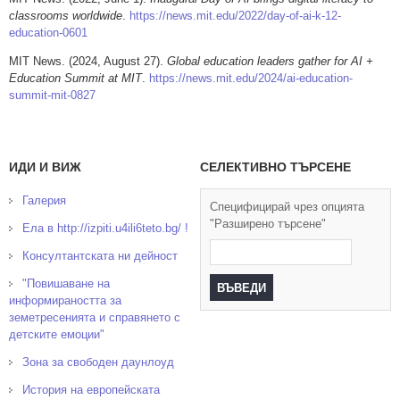
classrooms worldwide
.
https://news.mit.edu/2022/day-of-ai-k-12-
education-0601
MIT News. (2024, August 27).
Global education leaders gather for AI +
Education Summit at MIT
.
https://news.mit.edu/2024/ai-education-
summit-mit-0827
ИДИ И ВИЖ
СЕЛЕКТИВНО ТЪРСЕНЕ
Галерия
Специфицирай чрез опцията
"Разширено търсене"
Ела в http://izpiti.u4ili6teto.bg/ !
Консултантската ни дейност
"Повишаване на
информираността за
земетресенията и справянето с
детските емоции"
Зона за свободен даунлоуд
История на европейската