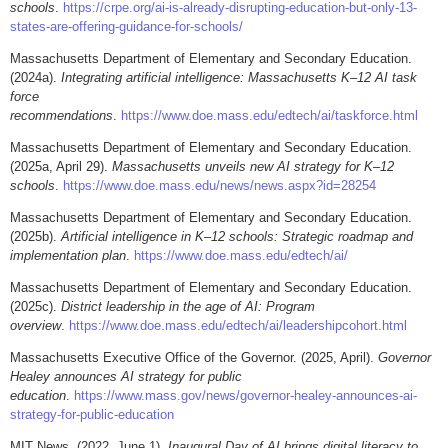
schools
.
https://crpe.org/ai-is-already-disrupting-education-but-only-13-
states-are-offering-guidance-for-schools/
Massachusetts Department of Elementary and Secondary Education.
(2024a).
Integrating artificial intelligence: Massachusetts K–12 AI task
force
recommendations
.
https://www.doe.mass.edu/edtech/ai/taskforce.html
Massachusetts Department of Elementary and Secondary Education.
(2025a, April 29).
Massachusetts unveils new AI strategy for K–12
schools
.
https://www.doe.mass.edu/news/news.aspx?id=28254
Massachusetts Department of Elementary and Secondary Education.
(2025b).
Artificial intelligence in K–12 schools: Strategic roadmap and
implementation plan
.
https://www.doe.mass.edu/edtech/ai/
Massachusetts Department of Elementary and Secondary Education.
(2025c).
District leadership in the age of AI: Program
overview
.
https://www.doe.mass.edu/edtech/ai/leadershipcohort.html
Massachusetts Executive Office of the Governor. (2025, April).
Governor
Healey announces AI strategy for public
education
.
https://www.mass.gov/news/governor-healey-announces-ai-
strategy-for-public-education
MIT News. (2022, June 1).
Inaugural Day of AI brings digital literacy to