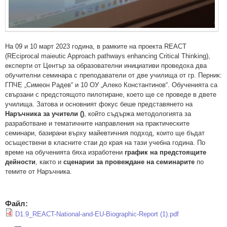
На 09 и 10 март 2023 година, в рамките на проекта REACT
(REciprocal maieutic Approach pathways enhancing Critical Thinking),
експерти от Център за образователни инициативи проведоха два
обучителни семинара с преподаватели от две училища от гр. Перник:
ГПЧЕ „Симеон Радев“ и 10 ОУ „Алеко Константинов“. Обученията са
свързани с предстоящото пилотиране, което ще се проведе в двете
училища. Затова и основният фокус беше представянето на
Наръчника за учители ()
, който съдържа методологията за
разработване и тематичните направления на практическите
семинари, базирани върху майевтичния подход, които ще бъдат
осъществени в класните стаи до края на тази учебна година. По
време на обученията бяха изработени
график на предстоящите
дейности
, както и
сценарии за провеждане на семинарите
по
темите от Наръчника.
Файл:
D1.9_REACT-National-and-EU-Biographic-Report (1).pdf