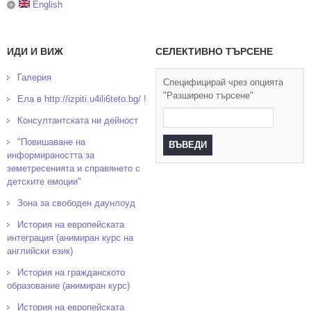
English
ИДИ И ВИЖ
СЕЛЕКТИВНО ТЪРСЕНЕ
Галерия
Специфицирай чрез опцията
"Разширено търсене"
Ела в http://izpiti.u4ili6teto.bg/ !
Консултантската ни дейност
"Повишаване на
информираността за
земетресенията и справянето с
детските емоции"
Зона за свободен даунлоуд
История на европейската
интеграция (анимиран курс на
английски език)
История на гражданското
образование (анимиран курс)
История на европейската