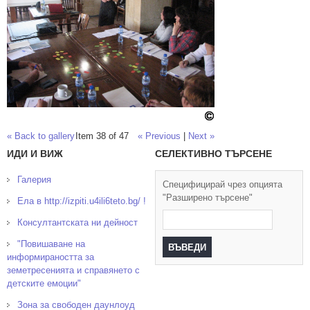
« Back to gallery
Item 38 of 47
« Previous
|
Next »
ИДИ И ВИЖ
СЕЛЕКТИВНО ТЪРСЕНЕ
Галерия
Специфицирай чрез опцията
"Разширено търсене"
Ела в http://izpiti.u4ili6teto.bg/ !
Консултантската ни дейност
"Повишаване на
информираността за
земетресенията и справянето с
детските емоции"
Зона за свободен даунлоуд