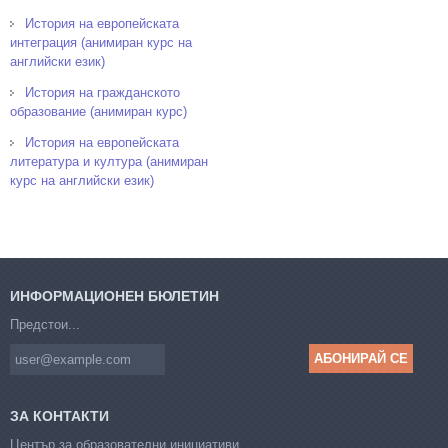
История на европейската
интеграция (анимиран курс на
английски език)
История на гражданското
образование (анимиран курс)
История на европейската
литература и култура (анимиран
курс на английски език)
ИНФОРМАЦИОНЕН БЮЛЕТИН
Предстои...
ЗА КОНТАКТИ
Център за образователни инициативи