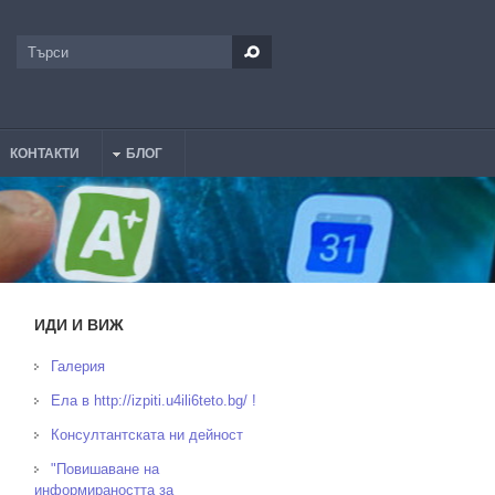
Търси
Форма за търсене
КОНТАКТИ
БЛОГ
ИДИ И ВИЖ
Галерия
Ела в http://izpiti.u4ili6teto.bg/ !
Консултантската ни дейност
"Повишаване на
информираността за