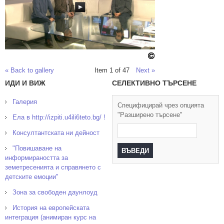
« Back to gallery
Item 1 of 47
Next »
ИДИ И ВИЖ
СЕЛЕКТИВНО ТЪРСЕНЕ
Галерия
Специфицирай чрез опцията
"Разширено търсене"
Ела в http://izpiti.u4ili6teto.bg/ !
Консултантската ни дейност
"Повишаване на
информираността за
земетресенията и справянето с
детските емоции"
Зона за свободен даунлоуд
История на европейската
интеграция (анимиран курс на