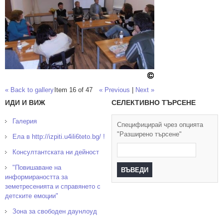
« Back to gallery
Item 16 of 47
« Previous
|
Next »
ИДИ И ВИЖ
СЕЛЕКТИВНО ТЪРСЕНЕ
Галерия
Специфицирай чрез опцията
"Разширено търсене"
Ела в http://izpiti.u4ili6teto.bg/ !
Консултантската ни дейност
"Повишаване на
информираността за
земетресенията и справянето с
детските емоции"
Зона за свободен даунлоуд