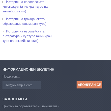
История на европейската
интеграция (анимиран курс на
английски език)
История на гражданското
образование (анимиран курс)
История на европейската
литература и култура (анимиран
курс на английски език)
ИНФОРМАЦИОНЕН БЮЛЕТИН
Предстои...
ЗА КОНТАКТИ
Център за образователни инициативи