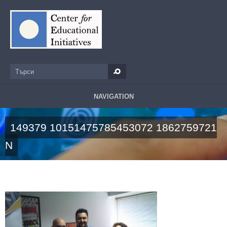
Премини към основното съдържание
Търси
Форма за търсене
NAVIGATION
149379 10151475785453072 1862759721
N