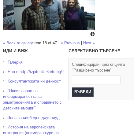
« Back to gallery
Item 18 of 47
« Previous
|
Next »
ИДИ И ВИЖ
СЕЛЕКТИВНО ТЪРСЕНЕ
Галерия
Специфицирай чрез опцията
"Разширено търсене"
Ела в http://izpiti.u4ili6teto.bg/ !
Консултантската ни дейност
"Повишаване на
информираността за
земетресенията и справянето с
детските емоции"
Зона за свободен даунлоуд
История на европейската
интеграция (анимиран курс на