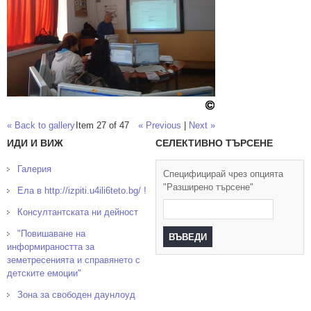
« Back to gallery
Item 27 of 47
« Previous
|
Next »
ИДИ И ВИЖ
СЕЛЕКТИВНО ТЪРСЕНЕ
Галерия
Специфицирай чрез опцията
"Разширено търсене"
Ела в http://izpiti.u4ili6teto.bg/ !
Консултантската ни дейност
"Повишаване на
информираността за
земетресенията и справянето с
детските емоции"
Зона за свободен даунлоуд