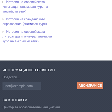
История на европейската
интеграция (анимиран курс на
английски език)
История на гражданското
образование (анимиран курс)
История на европейската
литература и култура (анимиран
курс на английски език)
ИНФОРМАЦИОНЕН БЮЛЕТИН
Предстои...
ЗА КОНТАКТИ
Център за образователни инициативи