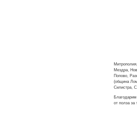
Митрополия,
Мездра, Нов
Попово, Раз
(община Лом
Силистра, С
Благодарим 
от полза за