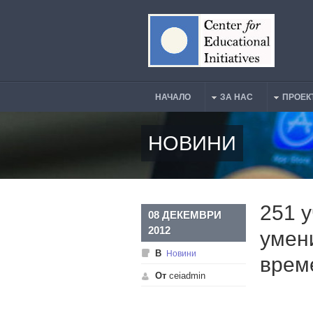
Премини към основното съдържание
НАЧАЛО
ЗА НАС
ПРОЕК
Main Menu
НОВИНИ
251 
08 ДЕКЕМВРИ
2012
умен
В
Новини
врем
От
ceiadmin