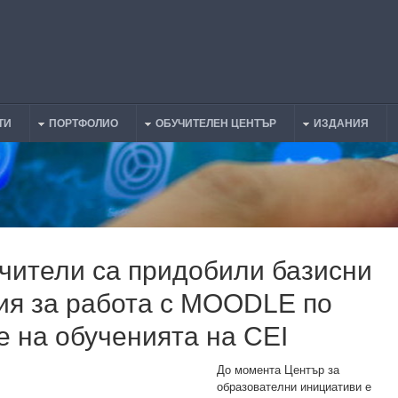
ТИ
ПОРТФОЛИО
ОБУЧИТЕЛЕН ЦЕНТЪР
ИЗДАНИЯ
учители са придобили базисни
ия за работа с MOODLE по
е на обученията на CEI
До момента Център за
образователни инициативи е