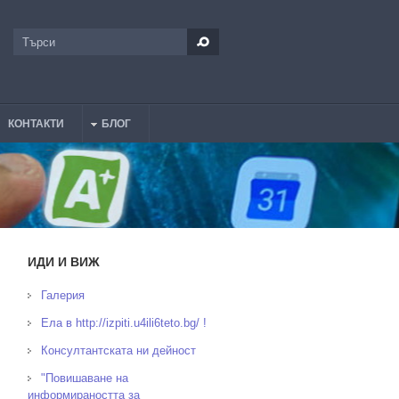
Търси
Форма за търсене
КОНТАКТИ
БЛОГ
ИДИ И ВИЖ
Галерия
Ела в http://izpiti.u4ili6teto.bg/ !
Консултантската ни дейност
"Повишаване на
информираността за