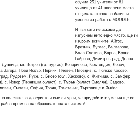
обучил 251 учители от 81
училища от 41 населени места
от цялата страна на базисни
умения за работа с MOODLE.
И тъй като не искаме да
изпуснем нито едно място, ще ги
изброим всичките: Айтос,
Брезник, Бургас, Българово,
Бяла Слатина, Варна, Враца,
Габрово, Димитровград, Долна
 Дупница, кв. Ветрен (гр. Бургас), Кочериново, Кюстендил, Ловеч,
а Загора, Нови Искър, Перник, Плевен, Пловдив, с. Полско Косово,
град, Рудозем, Русе, с. Бисер (обл. Хасково), с. Житница, с. Замфир
), с. Извор (Пернишка област), с. Търън (област Смолян), Садово,
ливен, Смолян, София, Троян, Тръстеник, Търговище и Ямбол.
на колегите за доверието и сме сигурни, че придобитите умения ще са
 трайна промяна на образователната система!