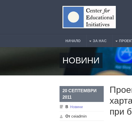
Премини към основното съдържание
НАЧАЛО
ЗА НАС
ПРОЕК
Main Menu
НОВИНИ
Прое
20 СЕПТЕМВРИ
2011
харт
В
Новини
при б
От
ceiadmin