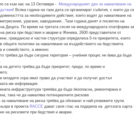
е се към нас на 13 Октомври -
Международният ден за намаляване на
едствия
! Всяка година на тази дата се организират събития, с които да с
доменосттта за необходимите действия, които водят до намаляване на
еметресения, урагани, наводнения...Тази година денят е посветен на
 на Децата. По време на третата сесия на международната платформа з
на риска при бедствия и аварии в Женева, 2600 представители от
ени, граждански и частни структури определиха 5-те приоритета, които
 в общите политики за намаляване на въздействието на бедствията
а и семейството, а именно:
 трябва да бъде сигурна територия – учебния процес не бива да бъде
.
а детето трябва да бъде приоритет, преди, по време и
ето.
младите хора имат право да участват и да получат достъп
мата им информация.
ата инфраструктура тряябва да бъде безопасна, ремонтирана и
на, така че да намалява потенциалните рискове.
за намаляване на риска трябва да обхванат и най-уязвимите групи.
ньори в проекта
RACCE
дават своя глас на подкрепа на детската харта
не на рисковете при бедствия и аварии.