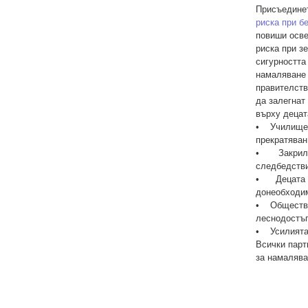
Присъединет
риска при б
повиши осве
риска при з
сигурността
намаляване 
правителств
да залегнат
върху децат
• Училището
прекратяван
• Закрила н
следбедстви
• Децата и 
донеобходи
• Обществен
леснодостъп
• Усилията 
Всички парт
за намалява