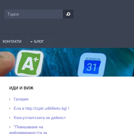
Търси
Форма за търсене
КОНТАКТИ
БЛОГ
ИДИ И ВИЖ
Галерия
Ела в http://izpiti.u4ili6teto.bg/ !
Консултантската ни дейност
"Повишаване на
информираността за