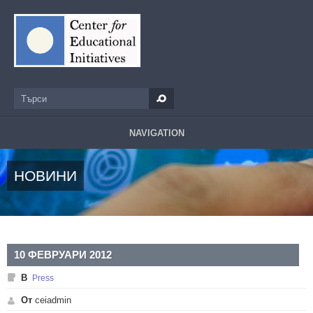
Премини към основното съдържание
Търси
Форма за търсене
NAVIGATION
НОВИНИ
10 ФЕВРУАРИ 2012
В
Press
От
ceiadmin