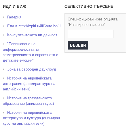
ИДИ И ВИЖ
СЕЛЕКТИВНО ТЪРСЕНЕ
Галерия
Специфицирай чрез опцията
"Разширено търсене"
Ела в http://izpiti.u4ili6teto.bg/ !
Консултантската ни дейност
"Повишаване на
информираността за
земетресенията и справянето с
детските емоции"
Зона за свободен даунлоуд
История на европейската
интеграция (анимиран курс на
английски език)
История на гражданското
образование (анимиран курс)
История на европейската
литература и култура (анимиран
курс на английски език)