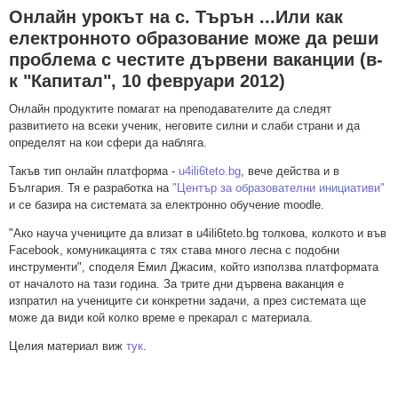
Онлайн урокът на с. Търън ...Или как
електронното образование може да реши
проблема с честите дървени ваканции (в-
к "Капитал", 10 февруари 2012)
Онлайн продуктите помагат на преподавателите да следят
развитието на всеки ученик, неговите силни и слаби страни и да
определят на кои сфери да набляга.
Такъв тип онлайн платформа -
u4ili6teto.bg
, вече действа и в
България. Тя е разработка на
"Център за образователни инициативи"
и се базира на системата за електронно обучение moodle.
"Ако науча учениците да влизат в u4ili6teto.bg толкова, колкото и във
Facebook, комуникацията с тях става много лесна с подобни
инструменти", споделя Емил Джасим, който използва платформата
от началото на тази година. За трите дни дървена ваканция е
изпратил на учениците си конкретни задачи, а през системата ще
може да види кой колко време е прекарал с материала.
Целия материал виж
тук
.