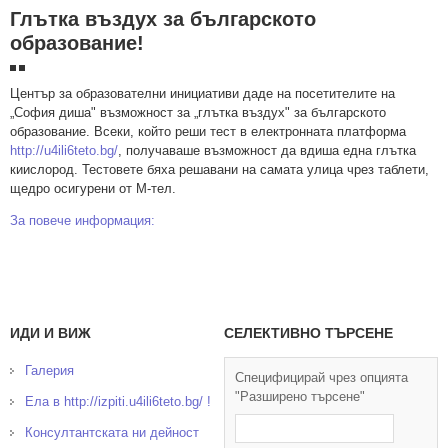
Глътка въздух за българското
образование!
Център за образователни инициативи даде на посетителите на
„София диша" възможност за „глътка въздух" за българското
образование. Всеки, който реши тест в електронната платформа
http://u4ili6teto.bg/
, получаваше възможност да вдиша една глътка
киислород. Тестовете бяха решавани на самата улица чрез таблети,
щедро осигурени от М-тел.
За повече информация:
ИДИ И ВИЖ
СЕЛЕКТИВНО ТЪРСЕНЕ
Галерия
Специфицирай чрез опцията
"Разширено търсене"
Ела в http://izpiti.u4ili6teto.bg/ !
Консултантската ни дейност