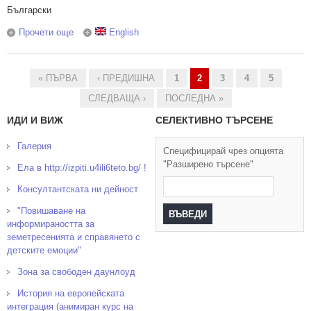
Български
Прочети още
about Долнодунавският Limes Romanus
English
« ПЪРВА
‹ ПРЕДИШНА
1
2
3
4
5
Страници
СЛЕДВАЩА ›
ПОСЛЕДНА »
ИДИ И ВИЖ
СЕЛЕКТИВНО ТЪРСЕНЕ
Галерия
Специфицирай чрез опцията
"Разширено търсене"
Ела в http://izpiti.u4ili6teto.bg/ !
Консултантската ни дейност
"Повишаване на
информираността за
земетресенията и справянето с
детските емоции"
Зона за свободен даунлоуд
История на европейската
интеграция (анимиран курс на