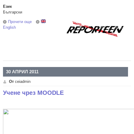
Език
Български
Прочети още
about Репортийн
English
30 АПРИЛ 2011
От
ceiadmin
Учене чрез MOODLE