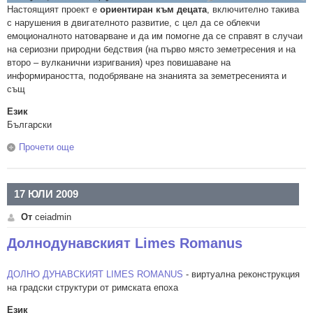
Настоящият проект е
ориентиран към децата
, включително такива
с нарушения в двигателното развитие, с цел да се облекчи
емоционалното натоварване и да им помогне да се справят в случаи
на сериозни природни бедствия (на първо място земетресения и на
второ – вулканични изригвания) чрез повишаване на
информираността, подобряване на знанията за земетресенията и
същ
Език
Български
Прочети още
about RACCE - "Повишаване на информираността за
земетресенията и справянето с детските емоции
(RACCE)"
17 ЮЛИ 2009
От
ceiadmin
Долнодунавският Limes Romanus
ДОЛНО ДУНАВСКИЯТ LIMES ROMANUS
- виртуална реконструкция
на градски структури от римската епоха
Език