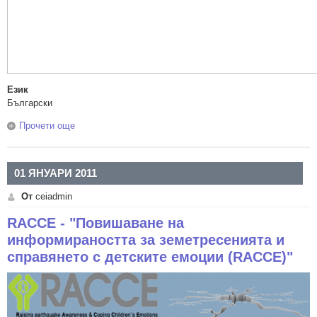
Език
Български
Прочети още
about Учене чрез MOODLE
01 ЯНУАРИ 2011
От
ceiadmin
RACCE - "Повишаване на
информираността за земетресенията и
справянето с детските емоции (RACCE)"