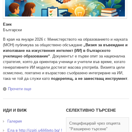
Език
Български
В края на януари 2026 г. Министерството на образованието и науката
(МОН) публикува за обществено обсъждане
„Визия за въвеждане и
използване на изкуствения интелект (ИИ) в българското
училищно образование“
. Документът е първи опит за национална
стратегия, която да ориентира ученици и учители във време, когато
генеративните ИИ модели достигат масова употреба. Визията цели
осмислено, поетапно и възрастово съобразено интегриране на ИИ,
така че той да служи като
подкрепящ, а не заместващ инструмент
.
Прочети още
about Нашата позиция по визията на МОН за
използване на ИИ в българското училищно
образование
ИДИ И ВИЖ
СЕЛЕКТИВНО ТЪРСЕНЕ
Галерия
Специфицирай чрез опцията
"Разширено търсене"
Ела в http://izpiti.u4ili6teto.bg/ !