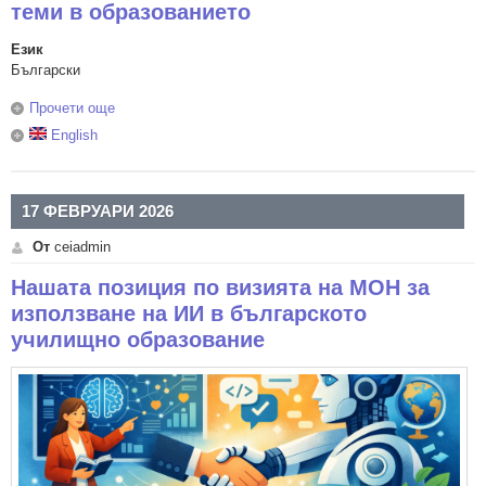
теми в образованието
Език
Български
Прочети още
about Нашите експертни позиции по "горещите" теми в
образованието
English
17 ФЕВРУАРИ 2026
От
ceiadmin
Нашата позиция по визията на МОН за
използване на ИИ в българското
училищно образование