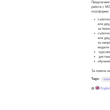
Предлагаме 
работа с M
платформи:
съботно
или дву
за бази
съботно
или дву
за напр
модели 
курсове
дистанц
обучени
За повече 
Tags:
елек
Englis