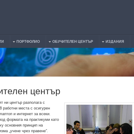
ТИ
ПОРТФОЛИО
ОБУЧИТЕЛЕН ЦЕНТЪР
ИЗДАНИЯ
ителен център
т ни център разполага с
8 работни места с осигурен
лаптоп и интернет за всеки.
под формата на практикуми като
ху основния принцип на
изма „учене чрез правене”.