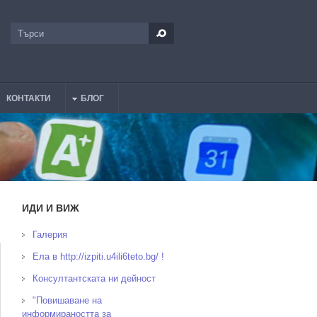
Търси
Форма за търсене
КОНТАКТИ
БЛОГ
ИДИ И ВИЖ
Галерия
Ела в http://izpiti.u4ili6teto.bg/ !
Консултантската ни дейност
"Повишаване на
информираността за