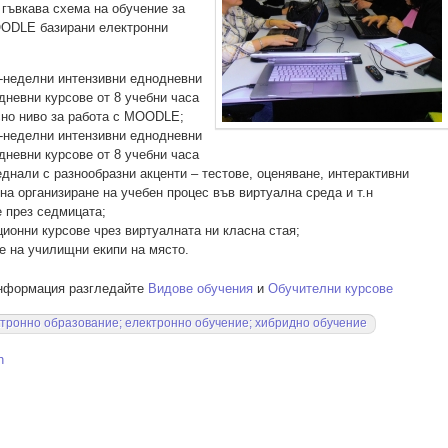
гъвкава схема на обучение за
OODLE базирани електронни
-неделни интензивни еднодневни
дневни курсове от 8 учебни часа
сно ниво за работа с MOODLE;
-неделни интензивни еднодневни
дневни курсове от 8 учебни часа
еднали с разнообразни акценти – тестове, оценяване, интерактивни
на организиране на учебен процес във виртуална среда и т.н
 през седмицата;
ионни курсове чрез виртуалната ни класна стая;
е на училищни екипи на място.
информация разгледайте
Видове обучения
и
Обучителни курсове
тронно образование; електронно обучение; хибридно обучение
h