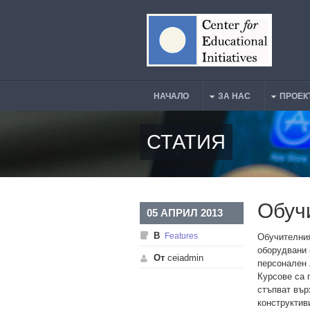
Премини към основното съдържание
НАЧАЛО
ЗА НАС
ПРОЕК
Main Menu
СТАТИЯ
Обуч
05 АПРИЛ 2013
В
Features
Обучителния
оборудвани 
От
ceiadmin
персонален 
Курсове са 
стъпват вър
конструктив