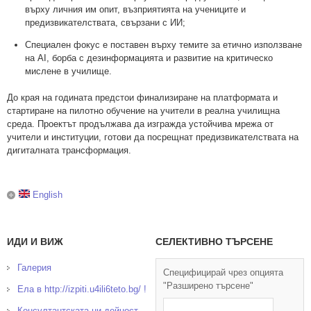
върху личния им опит, възприятията на учениците и
предизвикателствата, свързани с ИИ;
Специален фокус е поставен върху темите за етично използване
на AI, борба с дезинформацията и развитие на критическо
мислене в училище.
До края на годината предстои финализиране на платформата и
стартиране на пилотно обучение на учители в реална училищна
среда. Проектът продължава да изгражда устойчива мрежа от
учители и институции, готови да посрещнат предизвикателствата на
дигиталната трансформация.
English
ИДИ И ВИЖ
СЕЛЕКТИВНО ТЪРСЕНЕ
Галерия
Специфицирай чрез опцията
"Разширено търсене"
Ела в http://izpiti.u4ili6teto.bg/ !
Консултантската ни дейност