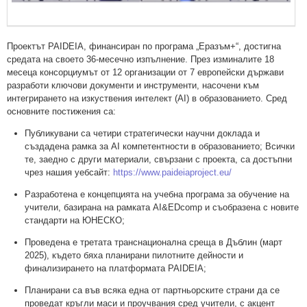
Проектът PAIDEIA, финансиран по програма „Еразъм+“, достигна
средата на своето 36-месечно изпълнение. През изминалите 18
месеца консорциумът от 12 организации от 7 европейски държави
разработи ключови документи и инструменти, насочени към
интегрирането на изкуствения интелект (AI) в образованието. Сред
основните постижения са:
Публикувани са четири стратегически научни доклада и
създадена рамка за AI компетентности в образованието; Всички
те, заедно с други материали, свързани с проекта, са достъпни
чрез нашия уебсайт:
https://www.paideiaproject.eu/
Разработена е концепцията на учебна програма за обучение на
учители, базирана на рамката AI&EDcomp и съобразена с новите
стандарти на ЮНЕСКО;
Проведена е третата транснационална среща в Дъблин (март
2025), където бяха планирани пилотните дейности и
финализирането на платформата PAIDEIA;
Планирани са във всяка една от партньорските страни да се
проведат кръгли маси и проучвания сред учители, с акцент