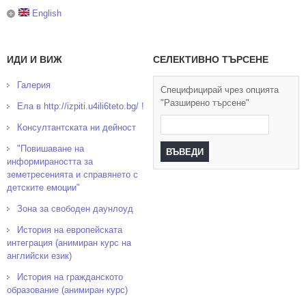
English
ИДИ И ВИЖ
СЕЛЕКТИВНО ТЪРСЕНЕ
Галерия
Специфицирай чрез опцията
"Разширено търсене"
Ела в http://izpiti.u4ili6teto.bg/ !
Консултантската ни дейност
"Повишаване на
информираността за
земетресенията и справянето с
детските емоции"
Зона за свободен даунлоуд
История на европейската
интеграция (анимиран курс на
английски език)
История на гражданското
образование (анимиран курс)