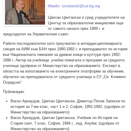
Имейл: tzvetanski@cei-bg.org
Цветан Цветански e сред учредителите на
Център за образователни инициативи още
от самото начало през 1999 г. и
председател на Управителния съвет.
Работи последователно като проучвател в интердисциплинарната
секция на АИМ към БАН през 1990-1992 г. и преподавател по история
във Националната гимназия за древни езици и култури през 1992-
1996 г. Автор на учебници, учебни помагала и програми за средното
училище одобрени от Министерство на образованието. Експерт в
областта на използването на електронните платформи за обучение,
обучител на преподаватели от средното училище и СУ „Св. Климент
Охридски”.
Публикации:
Васко Арнаудов, Цветан Цветански, Димитър Попов Записки по
история за 7-ми клас, част 1 и 2, София, 1991-1992, (одобрен от
Министерство на образованието)
Васко Арнаудов, Цветан Цветански, Учебник по История на
Стария свят, 7 клас, София, 1994 г., изд. Анубис (одобрен от
Министерство на образованието)