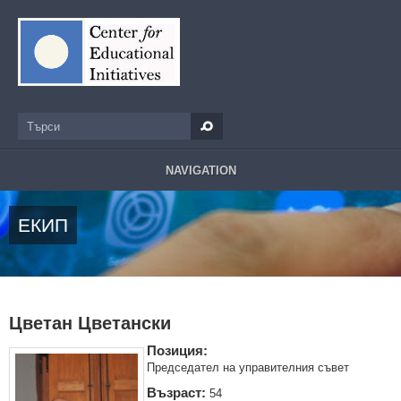
Премини към основното съдържание
Търси
Форма за търсене
NAVIGATION
ЕКИП
Цветан Цветански
Позиция:
Председател на управителния съвет
Възраст:
54