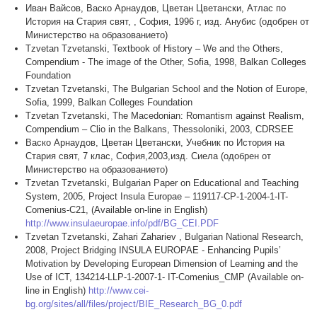
Иван Вайсов, Васко Арнаудов, Цветан Цветански, Атлас по
История на Стария свят, , София, 1996 г, изд. Анубис (одобрен от
Министерство на образованието)
Tzvetan Tzvetanski, Textbook of History – We and the Others,
Compendium - The image of the Other, Sofia, 1998, Balkan Colleges
Foundation
Tzvetan Tzvetanski, The Bulgarian School and the Notion of Europe,
Sofia, 1999, Balkan Colleges Foundation
Tzvetan Tzvetanski, The Macedonian: Romantism against Realism,
Compendium – Clio in the Balkans, Thessoloniki, 2003, CDRSEE
Васко Арнаудов, Цветан Цветански, Учебник по История на
Стария свят, 7 клас, София,2003,изд. Сиела (одобрен от
Министерство на образованието)
Tzvetan Tzvetanski, Bulgarian Paper on Educational and Teaching
System, 2005, Project Insula Europae – 119117-CP-1-2004-1-IT-
Comenius-C21, (Available on-line in English)
http://www.insulaeuropae.info/pdf/BG_CEI.PDF
Tzvetan Tzvetanski, Zahari Zahariev , Bulgarian National Research,
2008, Project Bridging INSULA EUROPAE - Enhancing Pupils’
Motivation by Developing European Dimension of Learning and the
Use of ICT, 134214-LLP-1-2007-1- IT-Comenius_CMP (Available on-
line in English)
http://www.cei-
bg.org/sites/all/files/project/BIE_Research_BG_0.pdf