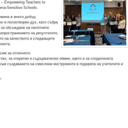
 Empowering Teachers to
ma-Sensitive Schools.
мина в много добър,
ен и ползотворен дух, като събра
 за обсъждане на пилотните
азпространението на резултатите,
то на качеството и следващите
оекта.
сме за отличното
тво, за открития и съдържателен обмен, както и за споделената
към създаването на смислени инструменти в подкрепа на учителите и
h