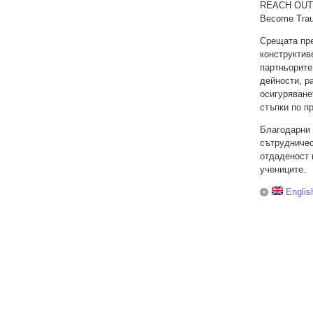
REACH OUT –
Become Trau
Срещата пре
конструктив
партньорите
дейности, р
осигуряване
стъпки по пр
Благодарни 
сътрудничес
отдаденост 
учениците.
Englis