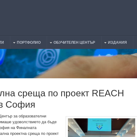
ТИ
ПОРТФОЛИО
ОБУЧИТЕЛЕН ЦЕНТЪР
ИЗДАНИЯ
лна среща по проект REACH
в София
Център за образователни
имаше удоволствието да бъде
София на Финалната
ална проектна среща по проект