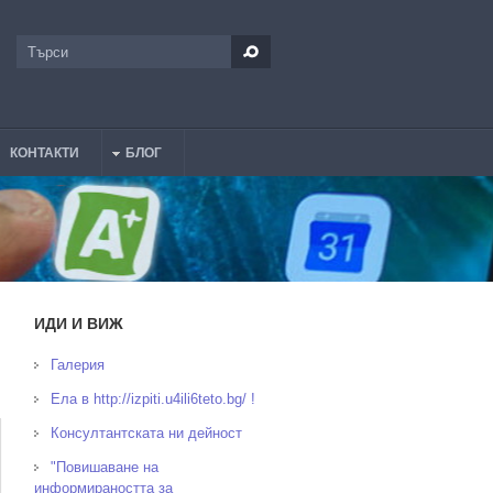
Търси
Форма за търсене
КОНТАКТИ
БЛОГ
ИДИ И ВИЖ
Галерия
Ела в http://izpiti.u4ili6teto.bg/ !
Консултантската ни дейност
"Повишаване на
информираността за