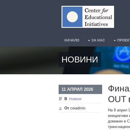
Премини към основното съдържание
НАЧАЛО
ЗА НАС
ПРОЕК
Main Menu
НОВИНИ
Фина
11 АПРИЛ 2026
OUT 
В
Новини
От
ceiadmin
На 8 април 
инициативи 
домакин в 
транснацион