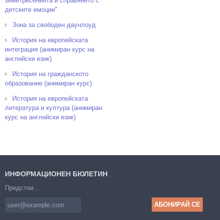
земетресенията и справянето с
детските емоции"
Зона за свободен даунлоуд
История на европейската
интеграция (анимиран курс на
английски език)
История на гражданското
образование (анимиран курс)
История на европейската
литература и култура (анимиран
курс на английски език)
ИНФОРМАЦИОНЕН БЮЛЕТИН
Предстои...