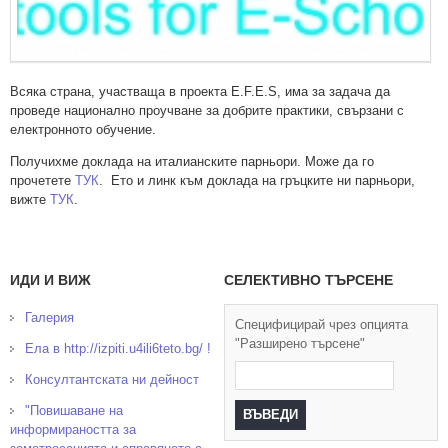
Всяка страна, участваща в проекта E.F.E.S, има за задача да
проведе национално проучване за добрите практики, свързани с
електронното обучение.
Получихме доклада на италианските парньори. Може да го
прочетете
ТУК
. Ето и линк към доклада на гръцките ни парньори,
вижте
ТУК
.
ИДИ И ВИЖ
СЕЛЕКТИВНО ТЪРСЕНЕ
Галерия
Специфицирай чрез опцията
"Разширено търсене"
Ела в http://izpiti.u4ili6teto.bg/ !
Консултантската ни дейност
"Повишаване на
информираността за