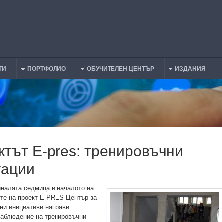
ТИ
ПОРТФОЛИО
ОБУЧИТЕЛЕН ЦЕНТЪР
ИЗДАНИЯ
ктът Е-pres: тренировъчни
уации
иналата седмица и началото на
ите на проект E-PRES Център за
ни инициативи направи
наблюдение на тренировъчни