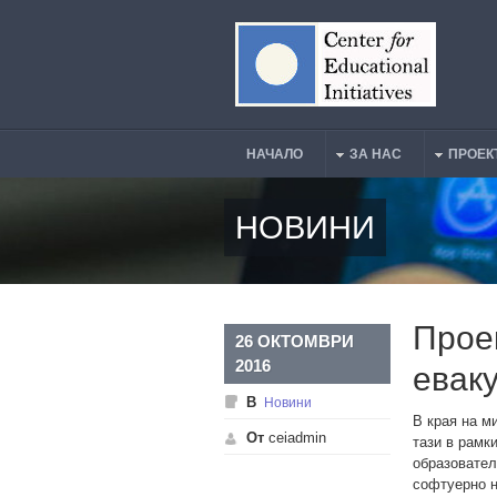
Премини към основното съдържание
НАЧАЛО
ЗА НАС
ПРОЕК
Main Menu
НОВИНИ
Прое
26 ОКТОМВРИ
2016
евак
В
Новини
В края на м
От
ceiadmin
тази в рамк
образовател
софтуерно 