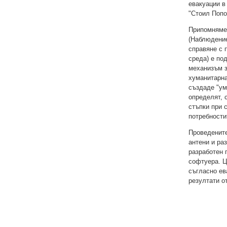
евакуации в
"Стоил Попо
Припомняме
(Наблюдение
справяне с 
среда) е по
механизъм з
хуманитарна
създаде "ум
определят, 
стъпки при 
потребности
Проведените
антени и ра
разработен 
софтуера. Ц
съгласно ев
резултати о