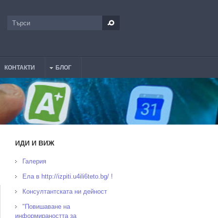
Търси
Форма за търсене
КОНТАКТИ
БЛОГ
ИДИ И ВИЖ
Галерия
Ела в http://izpiti.u4ili6teto.bg/ !
Консултантската ни дейност
"Повишаване на
информираността за