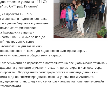
 две столични училища - 171 ОУ
в" и 6 ОУ "Граф Игнатиев".
, че проектът E-PRES
 и оценка на подготвеността за
природните бедствия в училищна
дпомогнат от финансовия
а Гражданска защита и
 помощ на ЕС и има за цел да
ни" инструменти, които
симулират и оценяват всички
спешни опасности, които да бъдат персонализирани спрямо
те на училищните и обществените сгради.
 експерименти се изразяват в поставянето на специализирана техника и
здадени на учениците и учителите карти, регистрирани към софтуера,
по проекта. Оборудването регистрира потока и изпраща данни към
елта е да се оптимизира движението на учениците и учителите,
акуационния план, след като се направи анализ на получените онлайн
т тренировката.