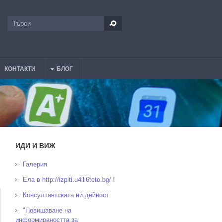
Търси
Форма за търсене
КОНТАКТИ
БЛОГ
ИДИ И ВИЖ
Галерия
Ела в http://izpiti.u4ili6teto.bg/ !
Консултантската ни дейност
"Повишаване на
информираността за