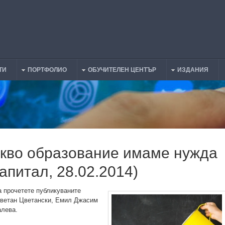
ТИ
ПОРТФОЛИО
ОБУЧИТЕЛЕН ЦЕНТЪР
ИЗДАНИЯ
акво образование имаме нужда
Капитал, 28.02.2014)
 прочетете публикуваните
Цветан Цветански, Емил Джасим
алева.