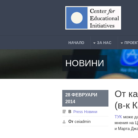
Премини към основното съдържание
НАЧАЛО
ЗА НАС
ПРОЕК
Main Menu
НОВИНИ
От к
28 ФЕВРУАРИ
2014
(в-к 
В
Press
Новини
ТУК
може да
От
ceiadmin
мнения на 
и Марта Дж