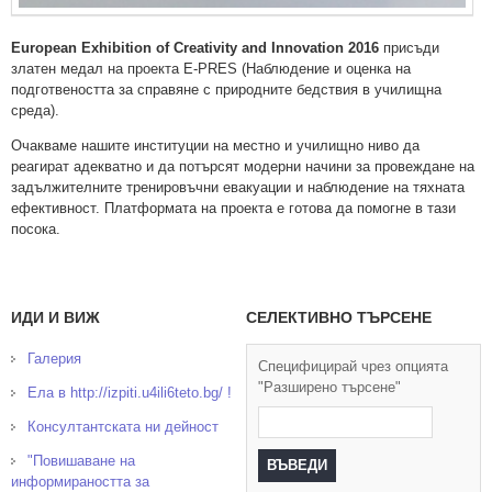
European Exhibition of Creativity and Innovation 2016
присъди
златен медал
на проекта Е-PRES (Наблюдение и оценка на
подготвеността за справяне с природните бедствия в училищна
среда).
Очакваме нашите институции на местно и училищно ниво да
реагират адекватно и да потърсят модерни начини за провеждане на
задължителните тренировъчни евакуации и наблюдение на тяхната
ефективност. Платформата на проекта е готова да помогне в тази
посока.
ИДИ И ВИЖ
СЕЛЕКТИВНО ТЪРСЕНЕ
Галерия
Специфицирай чрез опцията
"Разширено търсене"
Ела в http://izpiti.u4ili6teto.bg/ !
Консултантската ни дейност
"Повишаване на
информираността за