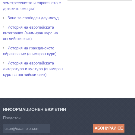
земетресенията и справянето с
детските емоции"
Зона за свободен даунлоуд
История на европейската
интеграция (анимиран курс на
английски език)
История на гражданското
образование (анимиран курс)
История на европейската
литература и култура (анимиран
курс на английски език)
ИНФОРМАЦИОНЕН БЮЛЕТИН
Предстои...