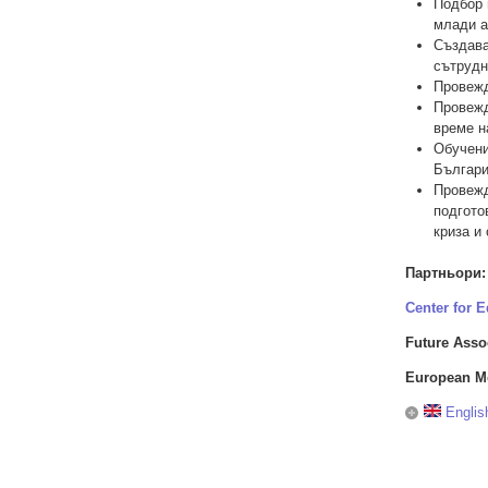
Подбор 
млади а
Създава
сътрудн
Провежд
Провежд
време на
Обучени
Българи
Провежд
подгото
криза и
Партньори:
Center for E
Future Asso
European Mo
Englis