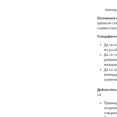
Interre
Основната 
кризисни си
съвместната
Специфични
Да се к
на усто
Да се с
доброво
иноваци
Да се н
вземащи
граничн
Дейностите
са:
Провежд
потребн
специал