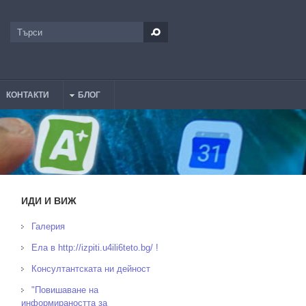
Търси
Форма за търсене
КОНТАКТИ
БЛОГ
ИДИ И ВИЖ
Галерия
Ела в http://izpiti.u4ili6teto.bg/ !
Консултантската ни дейност
"Повишаване на
информираността за