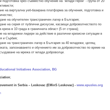
и подготовка чрез съвместно обучение на "млади герои" - група от 20
ктивисти;
не на виртуална уеб-базирана платформа за обучения, подготовка и
ичество;
ане на обучителен трансграничен лагер в България;
ане на серия от публични дискусии, касаещи доброволчеството по
 криза в 10 града в граничната област (5 от страна);
е на младежки лидери за действие в различни кризисни ситуации в
я и Сърбия;
ане на трансграничен лагер в България за 40 младежи, целящ
вката, запознаването и обучението им за доброволчество по време на
 създаване на мрежа от млади доброволци.
ducational Initiatives Association, BG
ciation
;
vement in Serbia – Leskovac (EMinS Leskovac) -
www.epusles.org
h