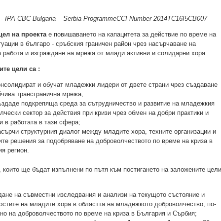
g - IPA CBC Bulgaria – Serbia ProgrammeCCI Number 2014TC16I5CB007
цел на проекта
е повишаването на капацитета за действие по време на
туации в българо - сръбския граничен район чрез насърчаване на
 работа и изграждане на мрежа от млади активни и солидарни хора.
те цели са :
онсолидират и обучат младежки лидери от двете страни чрез създаване
йчива трансгранична мрежа;
ъздаде подкрепяща среда за сътрудничество и развитие на младежкия
лчески сектор за действия при кризи чрез обмен на добри практики и
и в работата в тази сфера;
асърчи структурния диалог между младите хора, техните организации и
те решения за подобряване на доброволчеството по време на криза в
ия регион.
, които ще бъдат изпълнени по пътя към постигането на заложените цел
ане на съвместни изследвания и анализи на текущото състояние и
остите на младите хора в областта на младежкото доброволчество, по-
но на доброволчеството по време на криза в България и Сърбия;