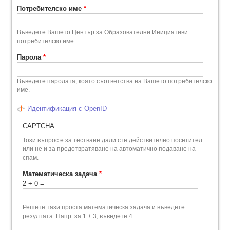
Потребителско име
*
Въведете Вашето Център за Образователни Инициативи
потребителско име.
Парола
*
Въведете паролата, която съответства на Вашето потребителско
име.
Идентификация с OpenID
CAPTCHA
Този въпрос е за тестване дали сте действително посетител
или не и за предотвратяване на автоматично подаване на
спам.
Математическа задача
*
2 + 0 =
Решете тази проста математическа задача и въведете
резултата. Напр. за 1 + 3, въведете 4.