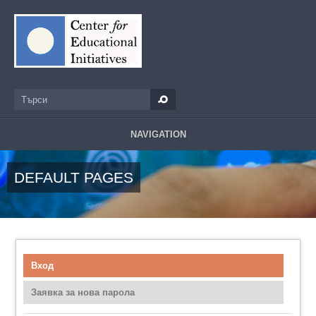
Премини към основното съдържание
Търси
Форма за търсене
NAVIGATION
DEFAULT PAGES
Вход
(активен раздел)
Primary tabs
Заявка за нова парола