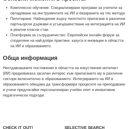
Комплексно обучение: Специализирани програми за учители за
овладяване на инструментите на ИИ и базираните на тях методи.
Пилотиране: Наблюдение върху пилотното прилагане в различни
партньорски държави и усъвършенстване на интеграцията на ИИ
в реални класни стаи.
Платформа за сътрудничество: Европейски онлайн форум за
споделяне на най-добри практики, казуси и иновации в областта
на ИИ и образованието.
Обща информация
Неотдавнашните постижения в областта на изкуствения интелект
(ИИ) предизвикаха засилен интерес към прилагането му в различни
сектори включително в образованието. Интегрирането на ИИ в
образованието обещава да трансформира процесите на преподаване
и учене предлагайки персонализиран учебен опит и иновативни
педагогически подходи.
CHECK IT OUT!
SELECTIVE SEARCH