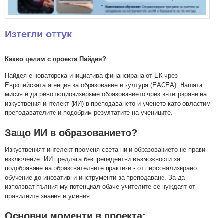
Изтегли оттук
Какво целим с проекта Пайдея?
Пайдея е новаторска инициатива финансирана от ЕК чрез
Европейската агенция за образование и култура (EACEA). Нашата
мисия е да революционизираме образованието чрез интегриране на
изкуствения интелект (ИИ) в преподаването и ученето като овластим
преподавателите и подобрим резултатите на учениците.
Защо ИИ в образованието?
Изкуственият интелект променя света ни и образованието не прави
изключение. ИИ предлага безпрецедентни възможности за
подобряване на образователните практики - от персонализирано
обучение до иновативни инструменти за преподаване. За да
използват пълния му потенциал обаче учителите се нуждаят от
правилните знания и умения.
Основни моменти в проекта: