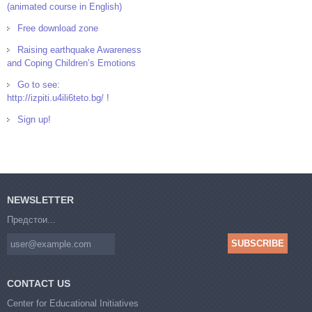
(animated course in English)
Free download zone
Raising earthquake Awareness
and Coping Children’s Emotions
Go to see:
http://izpiti.u4ili6teto.bg/ !
Sign up!
NEWSLETTER
Предстои...
CONTACT US
Center for Educational Initiatives