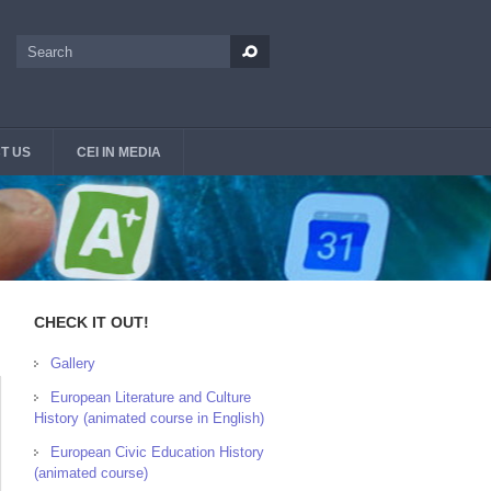
Search
Search form
T US
CEI IN MEDIA
CHECK IT OUT!
Gallery
European Literature and Culture
History (animated course in English)
European Civic Education History
(animated course)