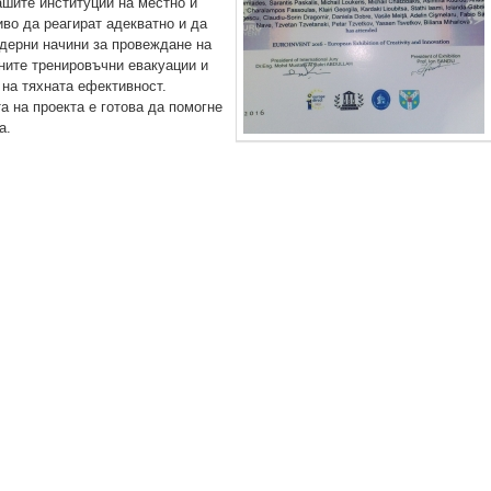
шите институции на местно и
во да реагират адекватно и да
дерни начини за провеждане на
ите тренировъчни евакуации и
на тяхната ефективност.
 на проекта е готова да помогне
а.