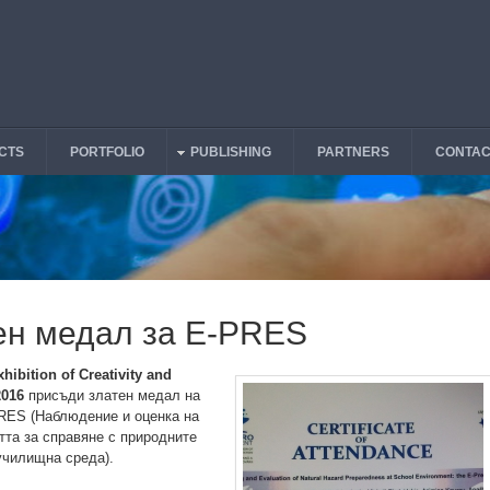
CTS
PORTFOLIO
PUBLISHING
PARTNERS
CONTAC
ен медал за E-PRES
ibition of Creativity and
2016
присъди златен медал
на
RES (Наблюдение и оценка на
тта за справяне с природните
училищна среда).