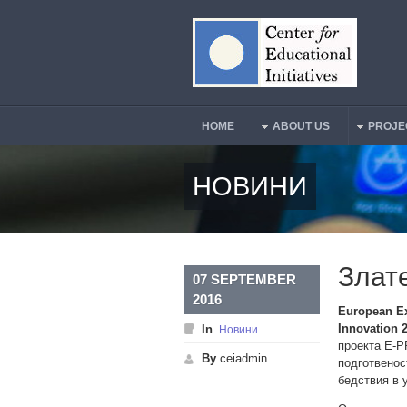
Skip to main content
HOME
ABOUT US
PROJE
Main Menu
НОВИНИ
Злат
07 SEPTEMBER
2016
European Exh
Innovation 
In
Новини
проекта Е-P
By
ceiadmin
подготвенос
бедствия в 