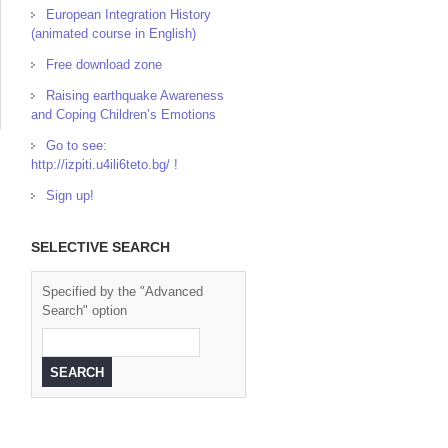
European Integration History
(animated course in English)
Free download zone
Raising earthquake Awareness
and Coping Children’s Emotions
Go to see:
http://izpiti.u4ili6teto.bg/ !
Sign up!
SELECTIVE SEARCH
Specified by the "Advanced
Search" option