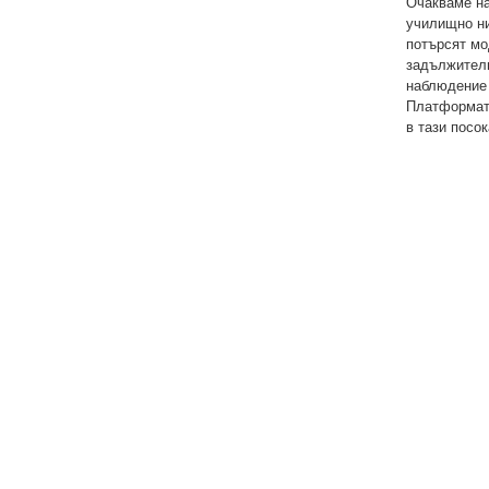
Очакваме на
училищно ни
потърсят мо
задължителн
наблюдение 
Платформата
в тази посок