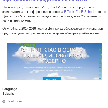
Първото представяне на CViC (Cloud Virtual Class) предстои на
заключителната конфернеция по проекта
E-Tools For E-Schools
, която
Център за образователни инициативи ще проведе на 25 септември
2017 в зала 42 НДК.
От учебната 2017-2018 година Център за образователни инициативи
предлага цялостно решение за електронно-базиран учебен процес
Language
Bulgarian
Read more
about На 25 Септември в зала 42 в НДК предстои
официалното представяне на CViC