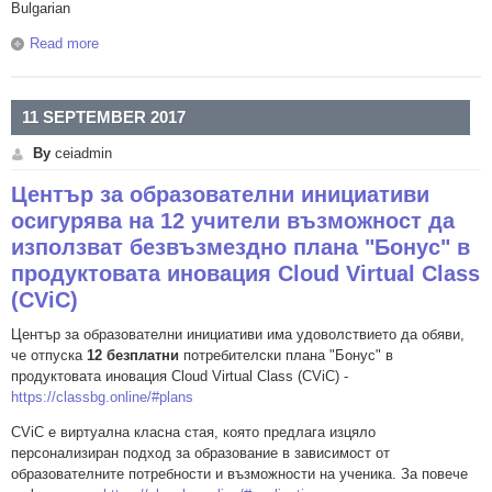
Bulgarian
Read more
about На живо: Електронното образование и училището -
еднодневна международна конференция, част от
проекта E-tools for E-schools
11 SEPTEMBER 2017
By
ceiadmin
Център за образователни инициативи
осигурява на 12 учители възможност да
използват безвъзмездно плана "Бонус" в
продуктовата иновация Cloud Virtual Class
(CViC)
Център за образователни инициативи има удоволствието да обяви,
че отпуска
12 безплатни
потребителски плана "Бонус" в
продуктовата иновация Cloud Virtual Class (CViC) -
https://classbg.online/#plans
CViC e виртуална класна стая, която предлага изцяло
персонализиран подход за образование в зависимост от
образователните потребности и възможности на ученика. За повече