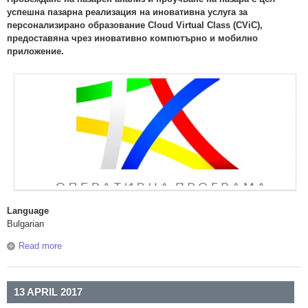
успешна пазарна реализация на иновативна услуга за
персонализирано образование Cloud Virtual Class (CViC),
предоставяна чрез иновативно компютърно и мобилно
приложение
.
Language
Bulgarian
Read more
about Център за образователни инициативи ООД
обявява процедура „избор с публична покана“ за пазарен
анализ съгласно ПМС 160/01.07.2016 г.
13 APRIL 2017