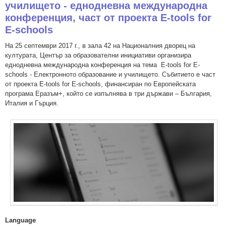
училището - еднодневна международна
конференция, част от проекта E-tools for
E-schools
На 25 септември 2017 г., в зала 42 на Националния дворец на
културата, Център за образователни инициативи организира
еднодневна международна конференция на тема E-tools for E-
schools - Електронното образование и училището. Събитието е част
от проекта E-tools for E-schools, финансиран по Европейската
програма Еразъм+, който се изпълнява в три държави – България,
Италия и Гърция.
Language