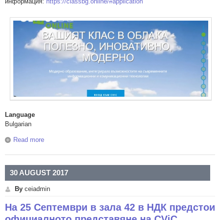
информация:
https://classbg.online/#application
Language
Bulgarian
Read more
about Център за образователни инициативи осигурява на
12 учители възможност да използват безвъзмездно
плана "Бонус" в продуктовата иновация Cloud Virtual
Class (CViC)
30 AUGUST 2017
By
ceiadmin
На 25 Септември в зала 42 в НДК предстои
официалното представяне на CViC