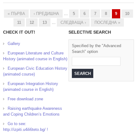
« ПЪРВА
‹ ПРЕДИШНА
…
5
6
7
8
9
10
Pages
11
12
13
…
СЛЕДВАЩА ›
ПОСЛЕДНА »
CHECK IT OUT!
SELECTIVE SEARCH
Gallery
Specified by the "Advanced
Search" option
European Literature and Culture
History (animated course in English)
European Civic Education History
(animated course)
European Integration History
(animated course in English)
Free download zone
Raising earthquake Awareness
and Coping Children’s Emotions
Go to see:
http://izpiti.u4ili6teto.bg/ !