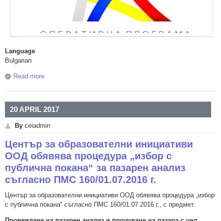
Language
Bulgarian
Read more
about Център за образователни инициативи ООД
обявява процедура „избор с публична покана“ за
кзвършване на специализирани услуги съгласно ПМС
160/01.07.2016 г.
20 APRIL 2017
By
ceiadmin
Център за образователни инициативи
ООД обявява процедура „избор с
публична покана“ за пазарен анализ
съгласно ПМС 160/01.07.2016 г.
Център за образователни инициативи ООД обявява процедура „избор
с публична покана“ съгласно ПМС 160/01.07.2016 г., с предмет:
Провеждане на пазарен анализ и проучване на пазара с цел