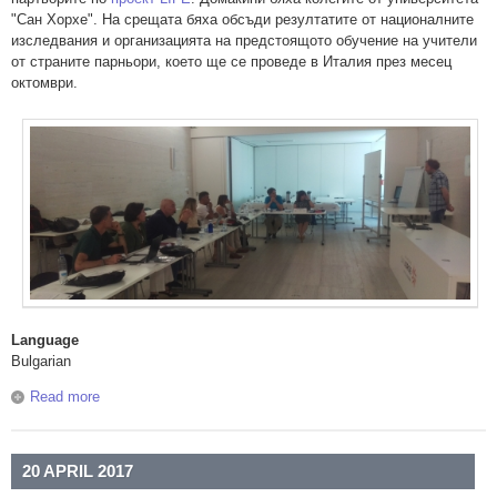
"Сан Хорхе". На срещата бяха обсъди резултатите от националните
изследвания и организацията на предстоящото обучение на учители
от страните парньори, което ще се проведе в Италия през месец
октомври.
Language
Bulgarian
Read more
about 19-20 юни 2017 г. - Втора среща на партньорите по
проект LIFE в Сарагоса, Испания
20 APRIL 2017