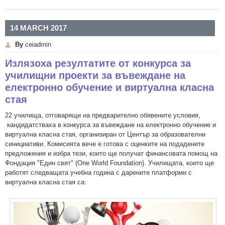
съгласно ПМС 160/01.07.2016 г.
14 MARCH 2017
By
ceiadmin
Излязоха резултатите от конкурса за
училищни проекти за въвеждане на
електронно обучение и виртуална класна
стая
22 училища, отговарящи на предварително обявените условия,
кандидатстваха в конкурса за въвеждане на електронно обучение и
виртуална класна стая, организиран от Център за образователни
cинициативи. Комисията вече е готова с оценките на подадените
предложения и избра тези, които ще получат финансовата помощ на
Фондация "Един свят" (One World Foundation). Училищата, които ще
работят следващата учебна година с дарените платформи с
виртуална класна стая са: