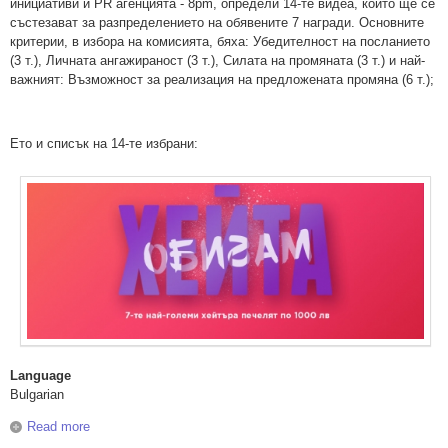
инициативи и PR агенцията - 8pm, определи 14-те видеа, които ще се
състезават за разпределението на обявените 7 награди. Основните
критерии, в избора на комисията, бяха: Убедителност на посланието
(3 т.), Личната ангажираност (3 т.), Силата на промяната (3 т.) и най-
важният: Възможност за реализация на предложената промяна (6 т.);
Ето и списък на 14-те избрани:
Language
Bulgarian
Read more
about Определени са 14-те видеа, които ще се
състезават за наградите в проекта Репортийн 2017.