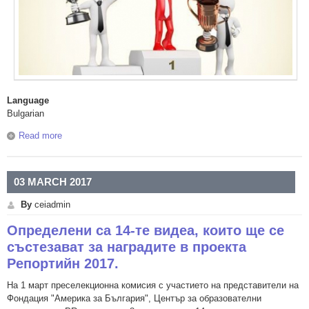
Language
Bulgarian
Read more
about Излязоха резултатите от конкурса за училищни
проекти за въвеждане на електронно обучение и
виртуална класна стая
03 MARCH 2017
By
ceiadmin
Определени са 14-те видеа, които ще се
състезават за наградите в проекта
Репортийн 2017.
На 1 март преселекционна комисия с участието на представители на
Фондация "Америка за България", Център за образователни