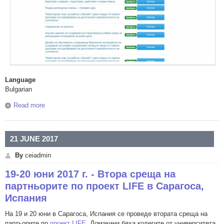
Language
Bulgarian
Read more
about Квалификационни курсове за учители на Център
за образователни инициативи
21 JUNE 2017
By
ceiadmin
19-20 юни 2017 г. - Втора среща на
партньорите по проект LIFE в Сарагоса,
Испания
На 19 и 20 юни в Сарагоса, Испания се проведе втората среща на
партьорите по
проект LIFE
. Домакини бяха колегите от университета