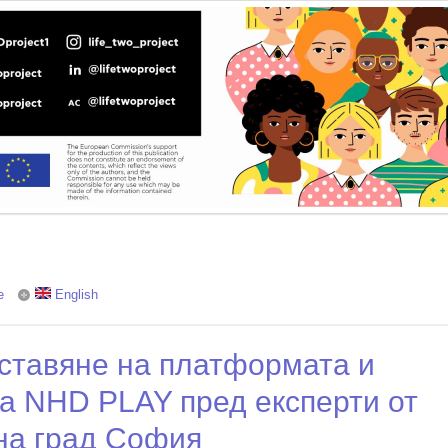
e
about Групово интервю по проектa LIFE2
English
ставяне на платформата и
та NHD PLAY пред експерти от
на град София