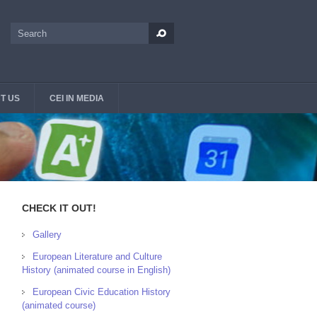
Search
Search form
T US
CEI IN MEDIA
CHECK IT OUT!
Gallery
European Literature and Culture
History (animated course in English)
European Civic Education History
(animated course)