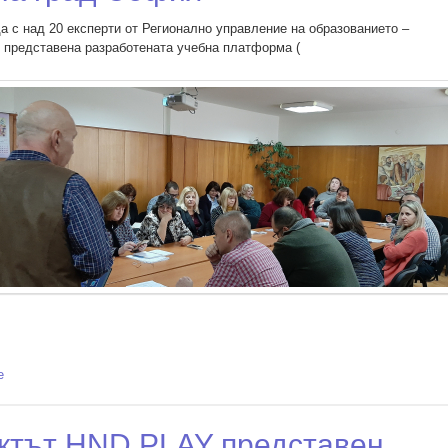
а с над 20 експерти от Регионално управление на образованието –
представена разработената учебна платформа (
e
about Представяне на платформата и играта NHD PLAY пред експерти
от РУО на град София
ктът HND PLAY представен