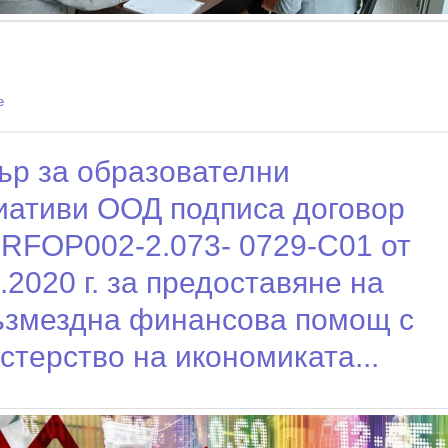
e
about Проектът HND PLAY представен пред екстертите от Националния
инспекторат по образованието
ър за образователни
иативи ООД подписа договор
RFOP002-2.073- 0729-C01 от
.2020 г. за предоставяне на
ъзмездна финансова помощ с
терство на икономиката...