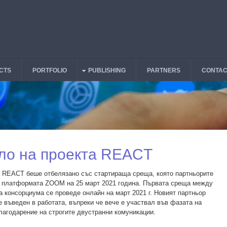
CTS
PORTFOLIO
PUBLISHING
PARTNERS
CONTAC
ло на проекта REACT
 REACT беше отбелязано със стартираща среща, която партньорите
 платформата ZOOM на 25 март 2021 година. Първата среща между
а консорциума се проведе онлайн на март 2021 г. Новият партньор
въведен в работата, въпреки че вече е участвал във фазата на
лагодарение на строгите двустранни комуникации.