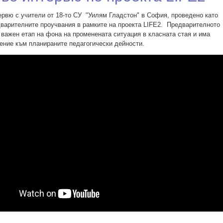
ервю с учители от 18-то СУ "Уилям Гладстон" в София, проведено като
дварителните проучвания в рамките на проекта LIFE2. Предварителното
 важен етап на фона на променената ситуация в класната стая и има
ение към планираните педагогически дейности.