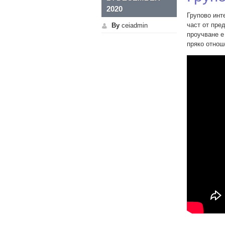
2020
Групово инт
част от пре
By
ceiadmin
проучване е
пряко отнош