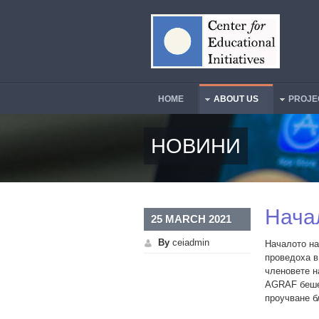
Skip to main content
HOME
ABOUT US
PROJE
Main Menu
НОВИНИ
Нача
25 MARCH 2021
By
ceiadmin
Началото на
проведоха в
членовете н
AGRAF беше 
проучване б