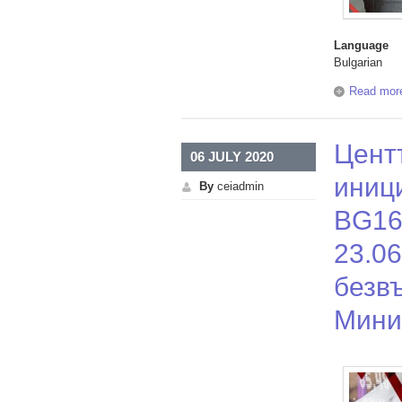
Language
Bulgarian
Read mor
Цент
06 JULY 2020
иниц
By
ceiadmin
BG16
23.06
безв
Минис