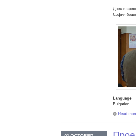
Днес в срещ
София беше 
Language
Bulgarian
Read mor
Прое
01 OCTOBER