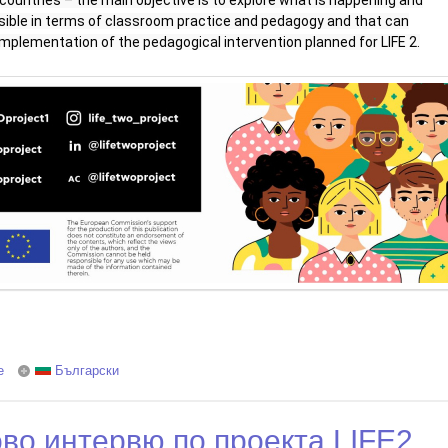
 countries – the main objective is to explore what is happening and
sible in terms of classroom practice and pedagogy and that can
implementation of the pedagogical intervention planned for LIFE 2.
e
about Interview with teachers: LIFE2 project
Български
ово интервю по проектa LIFE2