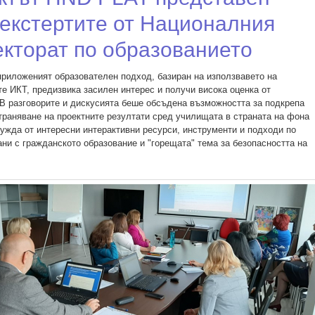
 екстертите от Националния
екторат по образованието
приложеният образователен подход, базиран на използвавето на
е ИКТ, предизвика засилен интерес и получи висока оценка от
 В разговорите и дискусията беше обсъдена възможността за подкрепа
траняване на проектните резултати сред училищата в страната на фона
нужда от интересни интерактивни ресурси, инструменти и подходи по
ани с гражданското образование и "горещата" тема за безопасността на