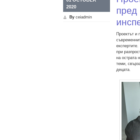
2020
пред
By
ceiadmin
инсп
Проектът и 
съвременнит
експертите.
при разпрос
на острата 
теми, свърз
децата.