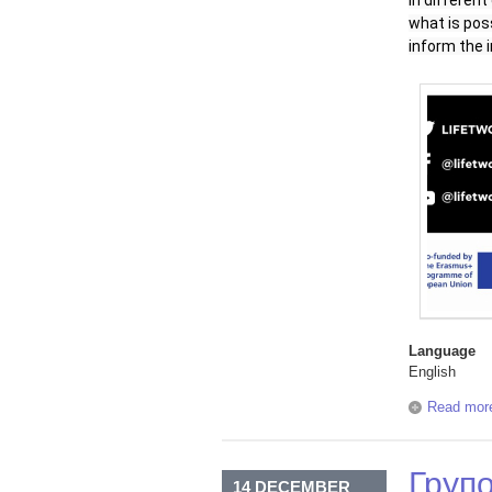
in different
what is pos
inform the 
Language
English
Read mor
Груп
14 DECEMBER