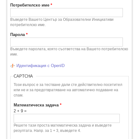
Потребителско име
*
Въведете Вашето Център за Образователни Инициативи
потребителско име.
Парола
*
Въведете паролата, която съответства на Вашето потребителско
име.
Идентификация с OpenID
CAPTCHA
Този въпрос е за тестване дали сте действително посетител
или не и за предотвратяване на автоматично подаване на
спам.
Математическа задача
*
2 + 9 =
Решете тази проста математическа задача и въведете
резултата. Напр. за 1 + 3, въведете 4.