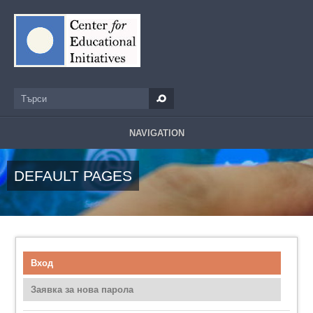
Премини към основното съдържание
Търси
Форма за търсене
NAVIGATION
DEFAULT PAGES
Вход
(активен раздел)
Primary tabs
Заявка за нова парола